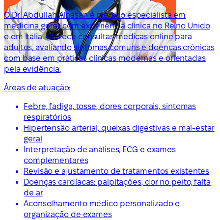
O Dr. Abdullah Alhasan é médico especialista em
medicina geral, com experiência clínica no Reino Unido
e em Itália. Oferece consultas médicas online para
adultos, avaliando sintomas comuns e doenças crónicas
com base em práticas clínicas modernas e orientadas
pela evidência.
Áreas de atuação:
Febre, fadiga, tosse, dores corporais, sintomas
respiratórios
Hipertensão arterial, queixas digestivas e mal-estar
geral
Interpretação de análises, ECG e exames
complementares
Revisão e ajustamento de tratamentos existentes
Doenças cardíacas: palpitações, dor no peito, falta
de ar
Aconselhamento médico personalizado e
organização de exames