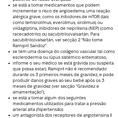
se está a tomar medicamentos que podem
incrementar o risco de angioedema, uma reação
alérgica grave, como os inibidores de mTOR (tais
como temsirolimus, everolimus, sirolimus) ou
vildagliptina, inibidores de neprilisina (NEP) (como
racecadotrilo) ou sacubitrilo/valsartán. Para
sacubitrilo/valsartán, ver secção 2 “Não tome
Ramipril Sandoz”.
se tem uma doença do colágeno vascular tal como
esclerodermia ou lúpus sistémico eritematoso,
informe o seu médico se está grávida (ou suspeita
que possa estar). Ramipril não é recomendado
durante os 3 primeiros meses de gravidez, e pode
produzir danos graves ao seu bebé após os 3
meses de gravidez (ver secção “Gravidez e
amamentação”),
se está a tomar algum dos seguintes
medicamentos utilizados para tratar a pressão
arterial alta (hipertensão):
um antagonista dos receptores de angiotensina II