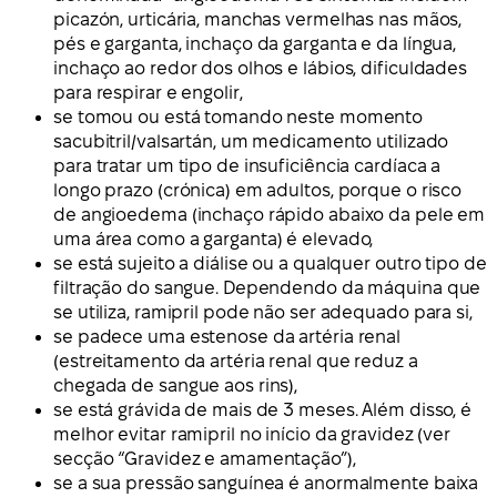
picazón, urticária, manchas vermelhas nas mãos,
pés e garganta, inchaço da garganta e da língua,
inchaço ao redor dos olhos e lábios, dificuldades
para respirar e engolir,
se tomou ou está tomando neste momento
sacubitril/valsartán, um medicamento utilizado
para tratar um tipo de insuficiência cardíaca a
longo prazo (crónica) em adultos, porque o risco
de angioedema (inchaço rápido abaixo da pele em
uma área como a garganta) é elevado,
se está sujeito a diálise ou a qualquer outro tipo de
filtração do sangue. Dependendo da máquina que
se utiliza, ramipril pode não ser adequado para si,
se padece uma estenose da artéria renal
(estreitamento da artéria renal que reduz a
chegada de sangue aos rins),
se está grávida de mais de 3 meses. Além disso, é
melhor evitar ramipril no início da gravidez (ver
secção “Gravidez e amamentação”),
se a sua pressão sanguínea é anormalmente baixa