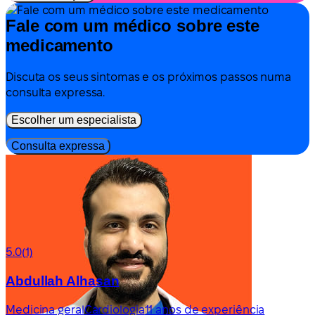
Fale com um médico sobre este
medicamento
Discuta os seus sintomas e os próximos passos numa
consulta expressa.
Escolher um especialista
Consulta expressa
5.0
(1)
Abdullah Alhasan
Medicina geral
Cardiologia
11 anos de experiência