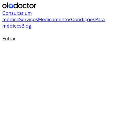
Consultar um
médico
Serviços
Medicamentos
Condições
Para
médicos
Blog
Entrar