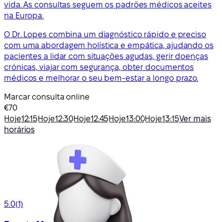
vida. As consultas seguem os padrões médicos aceites
na Europa.
O Dr. Lopes combina um diagnóstico rápido e preciso
com uma abordagem holística e empática, ajudando os
pacientes a lidar com situações agudas, gerir doenças
crónicas, viajar com segurança, obter documentos
médicos e melhorar o seu bem-estar a longo prazo.
Marcar consulta online
€70
Hoje
12:15
Hoje
12:30
Hoje
12:45
Hoje
13:00
Hoje
13:15
Ver mais
horários
5.0
(1)