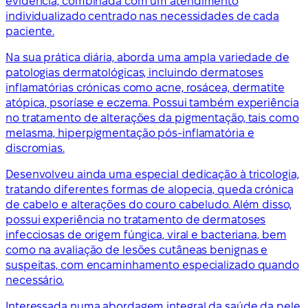
evidência, combinada com um atendimento
individualizado centrado nas necessidades de cada
paciente.
Na sua prática diária, aborda uma ampla variedade de
patologias dermatológicas, incluindo dermatoses
inflamatórias crónicas como acne, rosácea, dermatite
atópica, psoríase e eczema. Possui também experiência
no tratamento de alterações da pigmentação, tais como
melasma, hiperpigmentação pós-inflamatória e
discromias.
Desenvolveu ainda uma especial dedicação à tricologia,
tratando diferentes formas de alopecia, queda crónica
de cabelo e alterações do couro cabeludo. Além disso,
possui experiência no tratamento de dermatoses
infecciosas de origem fúngica, viral e bacteriana, bem
como na avaliação de lesões cutâneas benignas e
suspeitas, com encaminhamento especializado quando
necessário.
Interessada numa abordagem integral da saúde da pele,