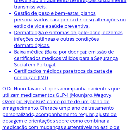
prevenção e tratamento de infeções sexualmente
transmissíveis.
Gestão de peso e bem-estar: planos
personalizados para perda de peso, alterações no
estilo de vida e saúde preventiva.
Dermatologia e sintomas de pele: acne, eczemas,
infeções cutâneas e outras condições
dermatológicas.
Baixa médica (Baixa por doença): emissão de
certificados médicos válidos para a Segurança
Social em Portugal.
Certificados médicos para troca da carta de
condução (IMT)
O Dr. Nuno Tavares Lopes acompanha pacientes que
utilizam medicamentos GLP-1 (Mounjaro, Wegovy,
Ozempic, Rybelsus) como parte de um plano de
emagrecimento. Oferece um plano de tratamento
personalizado, acompanhamento regular, ajuste de
dosagem e orientações sobre como combinar a
medicação com mudanças sustentáveis no estilo de