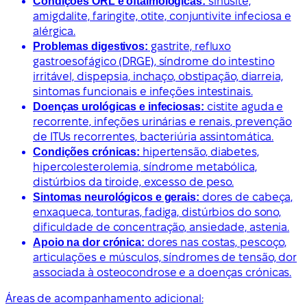
Condições ORL e oftalmológicas:
sinusite,
amigdalite, faringite, otite, conjuntivite infeciosa e
alérgica.
Problemas digestivos:
gastrite, refluxo
gastroesofágico (DRGE), síndrome do intestino
irritável, dispepsia, inchaço, obstipação, diarreia,
sintomas funcionais e infeções intestinais.
Doenças urológicas e infeciosas:
cistite aguda e
recorrente, infeções urinárias e renais, prevenção
de ITUs recorrentes, bacteriúria assintomática.
Condições crónicas:
hipertensão, diabetes,
hipercolesterolemia, síndrome metabólica,
distúrbios da tiroide, excesso de peso.
Sintomas neurológicos e gerais:
dores de cabeça,
enxaqueca, tonturas, fadiga, distúrbios do sono,
dificuldade de concentração, ansiedade, astenia.
Apoio na dor crónica:
dores nas costas, pescoço,
articulações e músculos, síndromes de tensão, dor
associada à osteocondrose e a doenças crónicas.
Áreas de acompanhamento adicional: