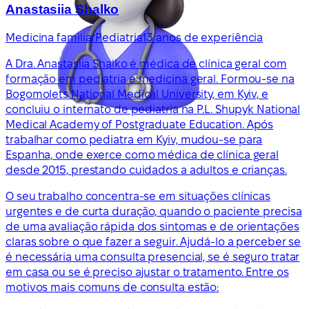
Anastasiia Shalko
Medicina familiar
Pediatria
13 anos de experiência
A Dra. Anastasiia Shalko é médica de clínica geral com
formação em pediatria e medicina geral. Formou-se na
Bogomolets National Medical University, em Kyiv, e
concluiu o internato de pediatria na P.L. Shupyk National
Medical Academy of Postgraduate Education. Após
trabalhar como pediatra em Kyiv, mudou-se para
Espanha, onde exerce como médica de clínica geral
desde 2015, prestando cuidados a adultos e crianças.
O seu trabalho concentra-se em situações clínicas
urgentes e de curta duração, quando o paciente precisa
de uma avaliação rápida dos sintomas e de orientações
claras sobre o que fazer a seguir. Ajudá-lo a perceber se
é necessária uma consulta presencial, se é seguro tratar
em casa ou se é preciso ajustar o tratamento. Entre os
motivos mais comuns de consulta estão: