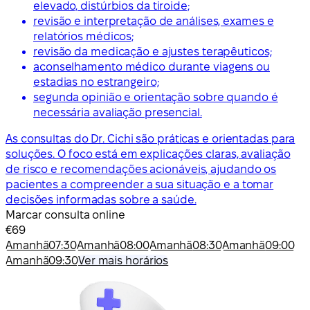
elevado, distúrbios da tiroide;
revisão e interpretação de análises, exames e
relatórios médicos;
revisão da medicação e ajustes terapêuticos;
aconselhamento médico durante viagens ou
estadias no estrangeiro;
segunda opinião e orientação sobre quando é
necessária avaliação presencial.
As consultas do Dr. Cichi são práticas e orientadas para
soluções. O foco está em explicações claras, avaliação
de risco e recomendações acionáveis, ajudando os
pacientes a compreender a sua situação e a tomar
decisões informadas sobre a saúde.
Marcar consulta online
€69
Amanhã
07:30
Amanhã
08:00
Amanhã
08:30
Amanhã
09:00
Amanhã
09:30
Ver mais horários