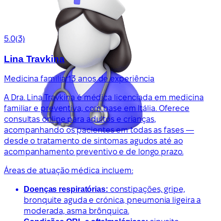
5.0
(3)
Lina Travkina
Medicina familiar
13 anos de experiência
A Dra. Lina Travkina é médica licenciada em medicina
familiar e preventiva, com base em Itália. Oferece
consultas online para adultos e crianças,
acompanhando os pacientes em todas as fases —
desde o tratamento de sintomas agudos até ao
acompanhamento preventivo e de longo prazo.
Áreas de atuação médica incluem:
Doenças respiratórias:
constipações, gripe,
bronquite aguda e crónica, pneumonia ligeira a
moderada, asma brônquica.