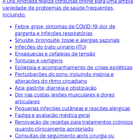
A Dra. Andrada realiza consultas online para uma ampla
variedade de problemas de saúde frequentes,
incluindo:
Febre, gripe, sintomas de COVID-19, dor de
garganta e infeções respiratórias
Sinusite, bronquite, tosse e alergias sazonais
Infeções do trato urinário (ITU)
Enxaquecas e cefaleias de tensão
Tonturas e vertigens
Epilepsia e acompanhamento de crises epiléticas
Perturbações do sono, incluindo insónia e
alterações do ritmo circadiano
Azia, gastrite, diarreia e obstipação
Dor nas costas, lesões musculares e dores
articulares
Pequenas infeções cutâneas e reações alérgicas
Fadiga e avaliação médica geral
Renovação de receitas para tratamentos crónicos
quando clinicamente apropriado
Consultas de seguimento após cirurgia ou