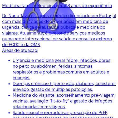
Medicina familiar
Medicina geral
18 anos de experiência
Dr. Nuno Tavares Lopes é médico licenciado em Portugal
com mais de 17 anos de experiência em medicina de
urgência, clínica geral, saúde pública e medicina do
viajante. Atualmente, é diretor de serviços médicos
numa rede internacional de saúde e consultor externo
do ECDC e da OMS.
Áreas de atuação:
Urgência e medicina geral: febre, infeções, dores
no peito ou abdómen, feridas, sintomas
respiratórios e problemas comuns em adultos e
crianças.
Doenças crónicas: hipertensão, diabetes, colesterol
elevado, gestão de múltiplas patologias.
Medicina do viajante: aconselhamento pré-viagem,
vacinas, avaliação “fit-to-fly” e gestão de infeções
relacionadas com viagens.
Saúde sexual e reprodutiva: prescrição de PrEP,