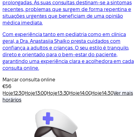
prolongadas. As suas consultas destinam-se a sintomas
recentes, problemas que surgem de forma repentina e
situações urgentes que beneficiam de uma opinião
médica imediata.
Com experiência tanto em pediatria como em clínica
geral, a Dra. Anastasiia Shalko presta cuidados com
confiança a adultos e crianças. O seu estilo é tranquilo,
direto e orientado para o bem-estar do paciente,
garantindo uma experiência clara e acolhedora em cada
consulta online.
Marcar consulta online
€56
Hoje
12:30
Hoje
13:00
Hoje
13:30
Hoje
14:00
Hoje
14:30
Ver mais
horários