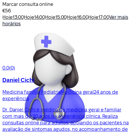
Marcar consulta online
€56
Hoje
13:00
Hoje
14:00
Hoje
15:00
Hoje
16:00
Hoje
17:00
Ver mais
horários
0.0
(0)
Daniel Cichi
Medicina familiar
Pediatria
Medicina geral
24 anos de
experiência
Dr. Daniel Cichi é médico de medicina geral e familiar
com mais de 20 anos de experiência clínica. Realiza
consultas online para adultos, apoiando os pacientes na
avaliação de sintomas agudos, no acompanhamento de