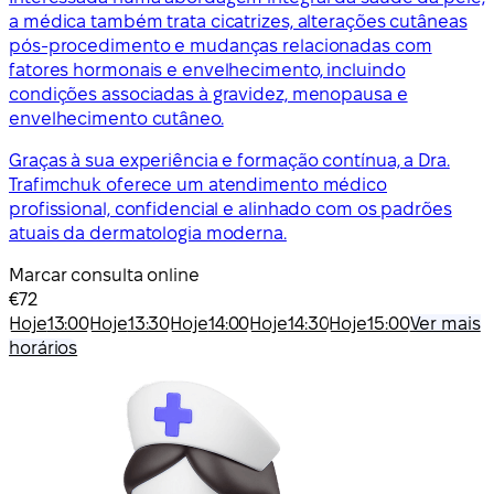
a médica também trata cicatrizes, alterações cutâneas
pós-procedimento e mudanças relacionadas com
fatores hormonais e envelhecimento, incluindo
condições associadas à gravidez, menopausa e
envelhecimento cutâneo.
Graças à sua experiência e formação contínua, a Dra.
Trafimchuk oferece um atendimento médico
profissional, confidencial e alinhado com os padrões
atuais da dermatologia moderna.
Marcar consulta online
€72
Hoje
13:00
Hoje
13:30
Hoje
14:00
Hoje
14:30
Hoje
15:00
Ver mais
horários