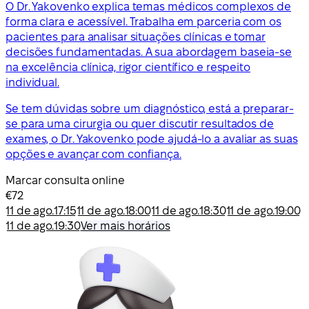
O Dr. Yakovenko explica temas médicos complexos de
forma clara e acessível. Trabalha em parceria com os
pacientes para analisar situações clínicas e tomar
decisões fundamentadas. A sua abordagem baseia-se
na excelência clínica, rigor científico e respeito
individual.
Se tem dúvidas sobre um diagnóstico, está a preparar-
se para uma cirurgia ou quer discutir resultados de
exames, o Dr. Yakovenko pode ajudá-lo a avaliar as suas
opções e avançar com confiança.
Marcar consulta online
€72
11 de ago.
17:15
11 de ago.
18:00
11 de ago.
18:30
11 de ago.
19:00
11 de ago.
19:30
Ver mais horários