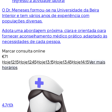
regresso à atividade laboral
O Dr. Meneses formou-se na Universidade da Beira
Interior e tem vários anos de experiência com
populações diversas.
Adota uma abordagem próxima, clara e orientada para
fornecer aconselhamento médico prático, adaptado às
necessidades de cada pessoa.
Marcar consulta online
€71
Hoje
12:15
Hoje
12:45
Hoje
13:15
Hoje
13:45
Hoje
14:15
Ver mais
horários
4.7
(10)