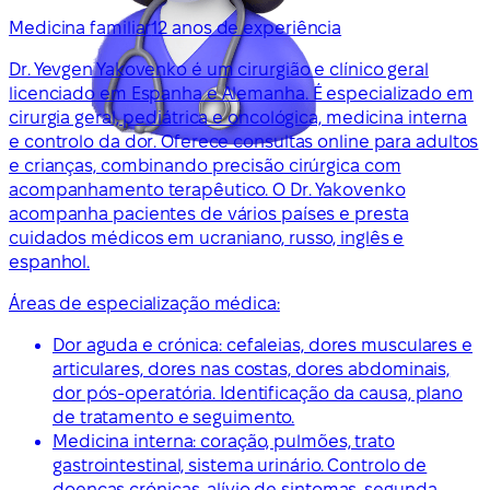
Medicina familiar
12 anos de experiência
Dr. Yevgen Yakovenko é um cirurgião e clínico geral
licenciado em Espanha e Alemanha. É especializado em
cirurgia geral, pediátrica e oncológica, medicina interna
e controlo da dor. Oferece consultas online para adultos
e crianças, combinando precisão cirúrgica com
acompanhamento terapêutico. O Dr. Yakovenko
acompanha pacientes de vários países e presta
cuidados médicos em ucraniano, russo, inglês e
espanhol.
Áreas de especialização médica:
Dor aguda e crónica: cefaleias, dores musculares e
articulares, dores nas costas, dores abdominais,
dor pós-operatória. Identificação da causa, plano
de tratamento e seguimento.
Medicina interna: coração, pulmões, trato
gastrointestinal, sistema urinário. Controlo de
doenças crónicas, alívio de sintomas, segunda