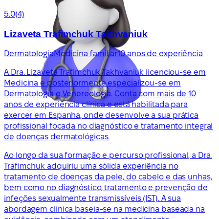
5.0
(4)
Lizaveta Trafimchuk Takhvaniuk
Dermatologia
Medicina familiar
10 anos de experiência
A Dra. Lizaveta Trafimchuk Takhvaniuk licenciou-se em
Medicina e posteriormente especializou-se em
Dermatologia e Venereologia. Conta com mais de 10
anos de experiência clínica e está habilitada para
exercer em Espanha, onde desenvolve a sua prática
profissional focada no diagnóstico e tratamento integral
de doenças dermatológicas.
Ao longo da sua formação e percurso profissional, a Dra.
Trafimchuk adquiriu uma sólida experiência no
tratamento de doenças da pele, do cabelo e das unhas,
bem como no diagnóstico, tratamento e prevenção de
infeções sexualmente transmissíveis (IST). A sua
abordagem clínica baseia-se na medicina baseada na