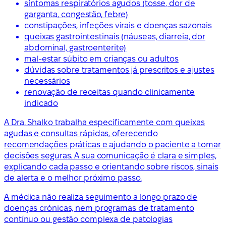
síntomas respiratórios agudos (tosse, dor de
garganta, congestão, febre)
constipações, infeções virais e doenças sazonais
queixas gastrointestinais (náuseas, diarreia, dor
abdominal, gastroenterite)
mal-estar súbito em crianças ou adultos
dúvidas sobre tratamentos já prescritos e ajustes
necessários
renovação de receitas quando clinicamente
indicado
A Dra. Shalko trabalha especificamente com queixas
agudas e consultas rápidas, oferecendo
recomendações práticas e ajudando o paciente a tomar
decisões seguras. A sua comunicação é clara e simples,
explicando cada passo e orientando sobre riscos, sinais
de alerta e o melhor próximo passo.
A médica não realiza seguimento a longo prazo de
doenças crónicas, nem programas de tratamento
contínuo ou gestão complexa de patologias