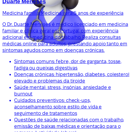
Duarte Meneses
Medicina familiar
Medicina geral
5 anos de experiência
O Dr. Duarte Meneses é médico licenciado em medicina
familiar e clínica geral em Portugal, com experiência
adicional em medicina do trabalho. Realiza consultas
médicas online para adultos, prestando apoio tanto em
sintomas agudos como em doenças crónicas.
Sintomas comuns: febre, dor de garganta, tosse,
fadiga ou queixas digestivas
Doenças crónicas: hipertensão, diabetes, colesterol
elevado e problemas da tiroide
Saúde mental: stress, insónias, ansiedade e
burnout
Cuidados preventivos: check-ups,
aconselhamento sobre estilo de vida e
seguimento de tratamentos
Questões de saúde relacionadas com o trabalho,
emissão de baixas médicas e orientação para o