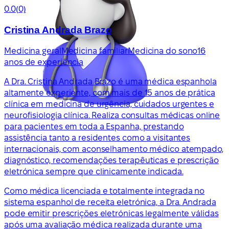
0.0
(0)
Cristina Andrada Brazo
Medicina geral
Medicina familiar
Medicina do sono
16
anos de experiência
A Dra. Cristina Andrada Brazo é uma médica espanhola
altamente experiente, com mais de 15 anos de prática
clínica em medicina de urgência, cuidados urgentes e
neurofisiologia clínica. Realiza consultas médicas online
para pacientes em toda a Espanha, prestando
assistência tanto a residentes como a visitantes
internacionais, com aconselhamento médico atempado,
diagnóstico, recomendações terapêuticas e prescrição
eletrónica sempre que clinicamente indicada.
Como médica licenciada e totalmente integrada no
sistema espanhol de receita eletrónica, a Dra. Andrada
pode emitir prescrições eletrónicas legalmente válidas
após uma avaliação médica realizada durante uma