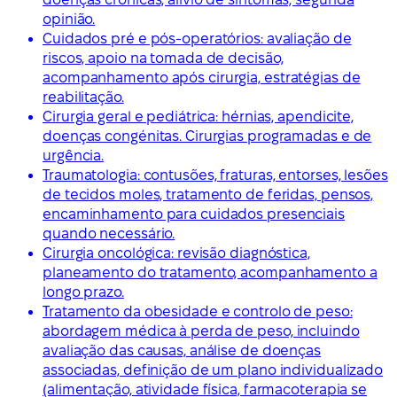
opinião.
Cuidados pré e pós-operatórios: avaliação de
riscos, apoio na tomada de decisão,
acompanhamento após cirurgia, estratégias de
reabilitação.
Cirurgia geral e pediátrica: hérnias, apendicite,
doenças congénitas. Cirurgias programadas e de
urgência.
Traumatologia: contusões, fraturas, entorses, lesões
de tecidos moles, tratamento de feridas, pensos,
encaminhamento para cuidados presenciais
quando necessário.
Cirurgia oncológica: revisão diagnóstica,
planeamento do tratamento, acompanhamento a
longo prazo.
Tratamento da obesidade e controlo de peso:
abordagem médica à perda de peso, incluindo
avaliação das causas, análise de doenças
associadas, definição de um plano individualizado
(alimentação, atividade física, farmacoterapia se