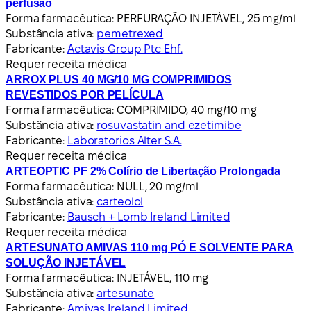
perfusão
Forma farmacêutica:
PERFURAÇÃO INJETÁVEL, 25 mg/ml
Substância ativa:
pemetrexed
Fabricante:
Actavis Group Ptc Ehf.
Requer receita médica
ARROX PLUS 40 MG/10 MG COMPRIMIDOS
REVESTIDOS POR PELÍCULA
Forma farmacêutica:
COMPRIMIDO, 40 mg/10 mg
Substância ativa:
rosuvastatin and ezetimibe
Fabricante:
Laboratorios Alter S.A.
Requer receita médica
ARTEOPTIC PF 2% Colírio de Libertação Prolongada
Forma farmacêutica:
NULL, 20 mg/ml
Substância ativa:
carteolol
Fabricante:
Bausch + Lomb Ireland Limited
Requer receita médica
ARTESUNATO AMIVAS 110 mg PÓ E SOLVENTE PARA
SOLUÇÃO INJETÁVEL
Forma farmacêutica:
INJETÁVEL, 110 mg
Substância ativa:
artesunate
Fabricante:
Amivas Ireland Limited