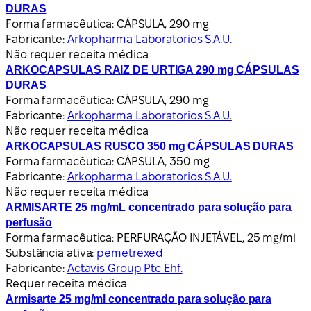
DURAS
Forma farmacêutica:
CÁPSULA, 290 mg
Fabricante:
Arkopharma Laboratorios S.A.U.
Não requer receita médica
ARKOCAPSULAS RAIZ DE URTIGA 290 mg CÁPSULAS
DURAS
Forma farmacêutica:
CÁPSULA, 290 mg
Fabricante:
Arkopharma Laboratorios S.A.U.
Não requer receita médica
ARKOCAPSULAS RUSCO 350 mg CÁPSULAS DURAS
Forma farmacêutica:
CÁPSULA, 350 mg
Fabricante:
Arkopharma Laboratorios S.A.U.
Não requer receita médica
ARMISARTE 25 mg/mL concentrado para solução para
perfusão
Forma farmacêutica:
PERFURAÇÃO INJETÁVEL, 25 mg/ml
Substância ativa:
pemetrexed
Fabricante:
Actavis Group Ptc Ehf.
Requer receita médica
Armisarte 25 mg/ml concentrado para solução para