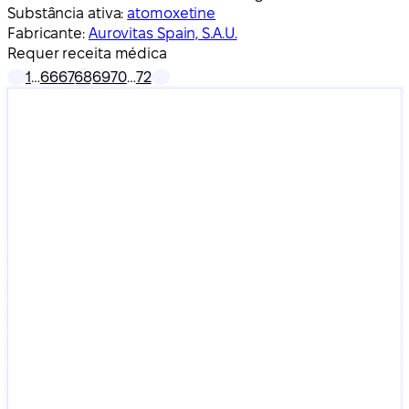
Substância ativa:
atomoxetine
Fabricante:
Aurovitas Spain, S.A.U.
Requer receita médica
1
…
66
67
68
69
70
…
72