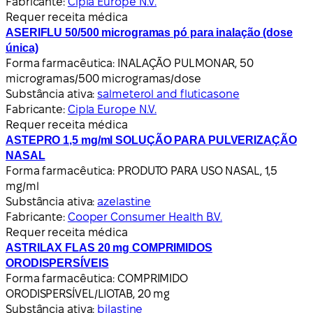
Fabricante:
Cipla Europe N.V.
Requer receita médica
ASERIFLU 50/500 microgramas pó para inalação (dose
única)
Forma farmacêutica:
INALAÇÃO PULMONAR, 50
microgramas/500 microgramas/dose
Substância ativa:
salmeterol and fluticasone
Fabricante:
Cipla Europe N.V.
Requer receita médica
ASTEPRO 1,5 mg/ml SOLUÇÃO PARA PULVERIZAÇÃO
NASAL
Forma farmacêutica:
PRODUTO PARA USO NASAL, 1,5
mg/ml
Substância ativa:
azelastine
Fabricante:
Cooper Consumer Health B.V.
Requer receita médica
ASTRILAX FLAS 20 mg COMPRIMIDOS
ORODISPERSÍVEIS
Forma farmacêutica:
COMPRIMIDO
ORODISPERSÍVEL/LIOTAB, 20 mg
Substância ativa:
bilastine