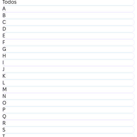
Todos
A
B
C
D
E
F
G
H
I
J
K
L
M
N
O
P
Q
R
S
T