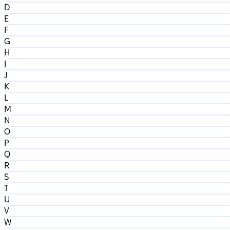
D
E
F
G
H
I
J
K
L
M
N
O
P
Q
R
S
T
U
V
W