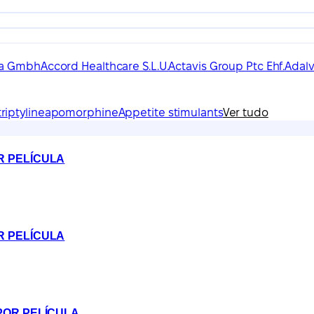
ma Gmbh
Accord Healthcare S.L.U.
Actavis Group Ptc Ehf.
Adalv
riptyline
apomorphine
Appetite stimulants
Ver tudo
R PELÍCULA
R PELÍCULA
 POR PELÍCULA