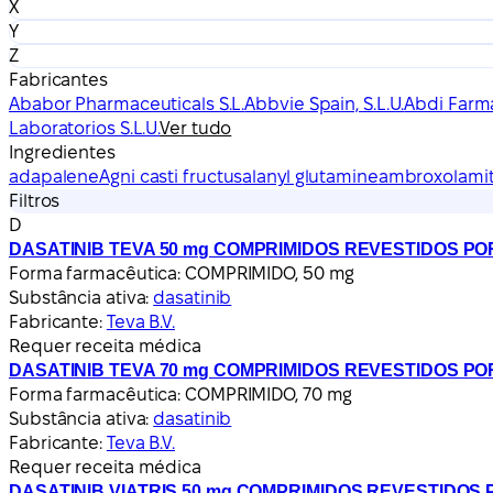
X
Y
Z
Fabricantes
Ababor Pharmaceuticals S.L.
Abbvie Spain, S.L.U.
Abdi Far
Laboratorios S.L.U.
Ver tudo
Ingredientes
adapalene
Agni casti fructus
alanyl glutamine
ambroxol
amit
Filtros
D
DASATINIB TEVA 50 mg COMPRIMIDOS REVESTIDOS PO
Forma farmacêutica:
COMPRIMIDO, 50 mg
Substância ativa:
dasatinib
Fabricante:
Teva B.V.
Requer receita médica
DASATINIB TEVA 70 mg COMPRIMIDOS REVESTIDOS PO
Forma farmacêutica:
COMPRIMIDO, 70 mg
Substância ativa:
dasatinib
Fabricante:
Teva B.V.
Requer receita médica
DASATINIB VIATRIS 50 mg COMPRIMIDOS REVESTIDOS