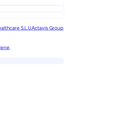
althcare S.L.U.
Actavis Group
lene,