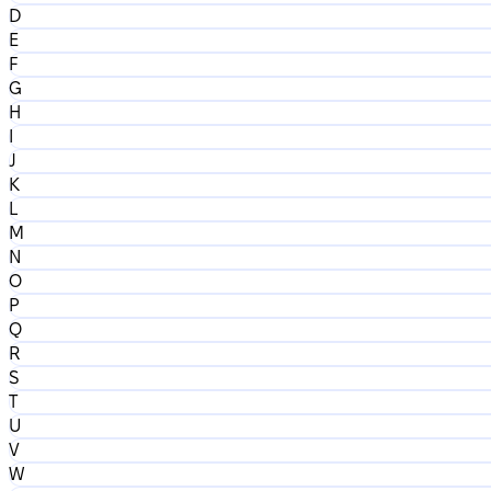
D
E
F
G
H
I
J
K
L
M
N
O
P
Q
R
S
T
U
V
W