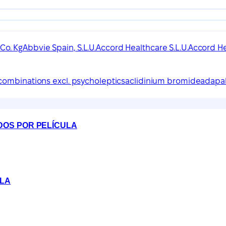
Co. Kg
Abbvie Spain, S.L.U.
Accord Healthcare S.L.U.
Accord He
, combinations excl. psycholeptics
aclidinium bromide
adapa
DOS POR PELÍCULA
ULA