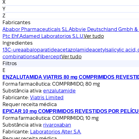
X
Y
Z
Fabricantes
Ababor Pharmaceuticals S.L.
Abbvie Deutschland Gmbh & 
Ptc Ehf.
Adamed Laboratorios S.L.U.
Ver tudo
Ingredientes
13C-urea
abaloparatide
acetazolamide
acetylsalicylic acid
combinations
aflibercept
Ver tudo
Filtros
E
ENZALUTAMIDA VIATRIS 80 mg COMPRIMIDOS REVESTI
Forma farmacêutica:
COMPRIMIDO, 80 mg
Substância ativa:
enzalutamide
Fabricante:
Viatris Limited
Requer receita médica
EPICAR 10 mg COMPRIMIDOS REVESTIDOS POR PELÍC
Forma farmacêutica:
COMPRIMIDO, 10 mg
Substância ativa:
rivaroxaban
Fabricante:
Laboratorios Alter S.A.
Requer receita médica