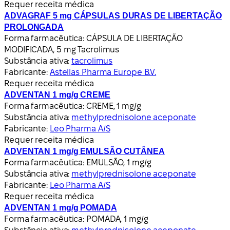
Requer receita médica
ADVAGRAF 5 mg CÁPSULAS DURAS DE LIBERTAÇÃO
PROLONGADA
Forma farmacêutica:
CÁPSULA DE LIBERTAÇÃO
MODIFICADA, 5 mg Tacrolimus
Substância ativa:
tacrolimus
Fabricante:
Astellas Pharma Europe B.V.
Requer receita médica
ADVENTAN 1 mg/g CREME
Forma farmacêutica:
CREME, 1 mg/g
Substância ativa:
methylprednisolone aceponate
Fabricante:
Leo Pharma A/S
Requer receita médica
ADVENTAN 1 mg/g EMULSÃO CUTÂNEA
Forma farmacêutica:
EMULSÃO, 1 mg/g
Substância ativa:
methylprednisolone aceponate
Fabricante:
Leo Pharma A/S
Requer receita médica
ADVENTAN 1 mg/g POMADA
Forma farmacêutica:
POMADA, 1 mg/g