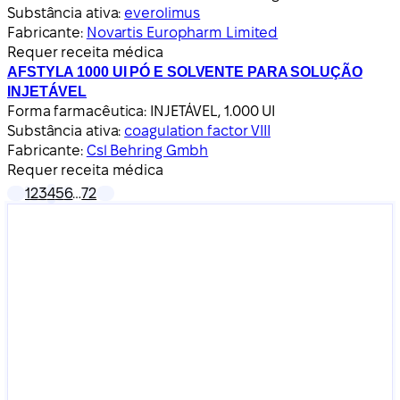
Substância ativa:
everolimus
Fabricante:
Novartis Europharm Limited
Requer receita médica
AFSTYLA 1000 UI PÓ E SOLVENTE PARA SOLUÇÃO
INJETÁVEL
Forma farmacêutica:
INJETÁVEL, 1.000 UI
Substância ativa:
coagulation factor VIII
Fabricante:
Csl Behring Gmbh
Requer receita médica
1
2
3
4
5
6
…
72