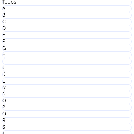
Todos
A
B
C
D
E
F
G
H
I
J
K
L
M
N
O
P
Q
R
S
T