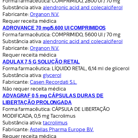
Forma farmacêutica:
COMPRIMIDO, 2800 UI / 70 mg
Substância ativa:
alendronic acid and colecalciferol
Fabricante:
Organon N.V.
Requer receita médica
ADROVANCE 70 mg/5.600 UI COMPRIMIDOS
Forma farmacêutica:
COMPRIMIDO, 5600 UI / 70 mg
Substância ativa:
alendronic acid and colecalciferol
Fabricante:
Organon N.V.
Requer receita médica
ADULAX 7,5 G SOLUÇÃO RETAL
Forma farmacêutica:
LÍQUIDO RETAL, 6,14 ml de glicerol
Substância ativa:
glycerol
Fabricante:
Casen Recordati S.L.
Não requer receita médica
ADVAGRAF 0,5 mg CÁPSULAS DURAS DE
LIBERTAÇÃO PROLONGADA
Forma farmacêutica:
CÁPSULA DE LIBERTAÇÃO
MODIFICADA, 0,5 mg Tacrolimus
Substância ativa:
tacrolimus
Fabricante:
Astellas Pharma Europe B.V.
Requer receita médica