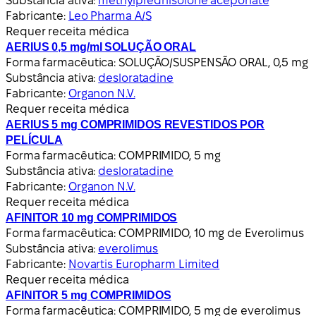
Substância ativa:
methylprednisolone aceponate
Fabricante:
Leo Pharma A/S
Requer receita médica
AERIUS 0,5 mg/ml SOLUÇÃO ORAL
Forma farmacêutica:
SOLUÇÃO/SUSPENSÃO ORAL, 0,5 mg
Substância ativa:
desloratadine
Fabricante:
Organon N.V.
Requer receita médica
AERIUS 5 mg COMPRIMIDOS REVESTIDOS POR
PELÍCULA
Forma farmacêutica:
COMPRIMIDO, 5 mg
Substância ativa:
desloratadine
Fabricante:
Organon N.V.
Requer receita médica
AFINITOR 10 mg COMPRIMIDOS
Forma farmacêutica:
COMPRIMIDO, 10 mg de Everolimus
Substância ativa:
everolimus
Fabricante:
Novartis Europharm Limited
Requer receita médica
AFINITOR 5 mg COMPRIMIDOS
Forma farmacêutica:
COMPRIMIDO, 5 mg de everolimus