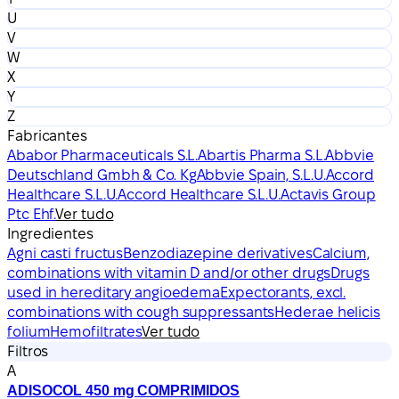
U
V
W
X
Y
Z
Fabricantes
Ababor Pharmaceuticals S.L.
Abartis Pharma S.L.
Abbvie
Deutschland Gmbh & Co. Kg
Abbvie Spain, S.L.U.
Accord
Healthcare S.L.U.
Accord Healthcare S.L.U.
Actavis Group
Ptc Ehf.
Ver tudo
Ingredientes
Agni casti fructus
Benzodiazepine derivatives
Calcium,
combinations with vitamin D and/or other drugs
Drugs
used in hereditary angioedema
Expectorants, excl.
combinations with cough suppressants
Hederae helicis
folium
Hemofiltrates
Ver tudo
Filtros
A
ADISOCOL 450 mg COMPRIMIDOS