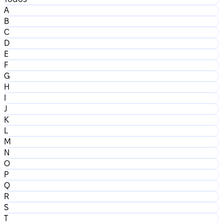
A
B
C
D
E
F
G
H
I
J
K
L
M
N
O
P
Q
R
S
T