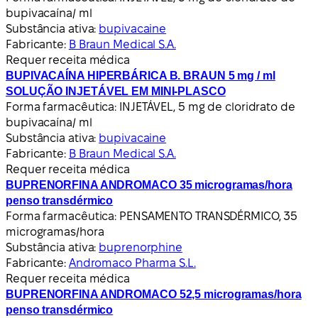
bupivacaína/ ml
Substância ativa:
bupivacaine
Fabricante:
B Braun Medical S.A.
Requer receita médica
BUPIVACAÍNA HIPERBÁRICA B. BRAUN 5 mg / ml
SOLUÇÃO INJETÁVEL EM MINI-PLASCO
Forma farmacêutica:
INJETÁVEL, 5 mg de cloridrato de
bupivacaína/ ml
Substância ativa:
bupivacaine
Fabricante:
B Braun Medical S.A.
Requer receita médica
BUPRENORFINA ANDROMACO 35 microgramas/hora
penso transdérmico
Forma farmacêutica:
PENSAMENTO TRANSDÉRMICO, 35
microgramas/hora
Substância ativa:
buprenorphine
Fabricante:
Andromaco Pharma S.L.
Requer receita médica
BUPRENORFINA ANDROMACO 52,5 microgramas/hora
penso transdérmico