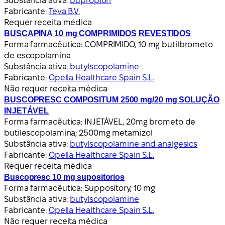
Substância ativa:
bupropion
Fabricante:
Teva B.V.
Requer receita médica
BUSCAPINA 10 mg COMPRIMIDOS REVESTIDOS
Forma farmacêutica:
COMPRIMIDO, 10 mg butilbrometo
de escopolamina
Substância ativa:
butylscopolamine
Fabricante:
Opella Healthcare Spain S.L.
Não requer receita médica
BUSCOPRESC COMPOSITUM 2500 mg/20 mg SOLUÇÃO
INJETÁVEL
Forma farmacêutica:
INJETÁVEL, 20mg brometo de
butilescopolamina; 2500mg metamizol
Substância ativa:
butylscopolamine and analgesics
Fabricante:
Opella Healthcare Spain S.L.
Requer receita médica
Buscopresc 10 mg supositorios
Forma farmacêutica:
Suppository, 10 mg
Substância ativa:
butylscopolamine
Fabricante:
Opella Healthcare Spain S.L.
Não requer receita médica