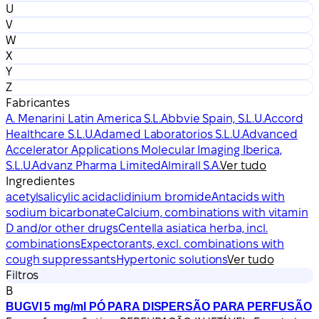
U
V
W
X
Y
Z
Fabricantes
A. Menarini Latin America S.L.
Abbvie Spain, S.L.U.
Accord
Healthcare S.L.U.
Adamed Laboratorios S.L.U.
Advanced
Accelerator Applications Molecular Imaging Iberica,
S.L.U.
Advanz Pharma Limited
Almirall S.A.
Ver tudo
Ingredientes
acetylsalicylic acid
aclidinium bromide
Antacids with
sodium bicarbonate
Calcium, combinations with vitamin
D and/or other drugs
Centella asiatica herba, incl.
combinations
Expectorants, excl. combinations with
cough suppressants
Hypertonic solutions
Ver tudo
Filtros
B
BUGVI 5 mg/ml PÓ PARA DISPERSÃO PARA PERFUSÃO