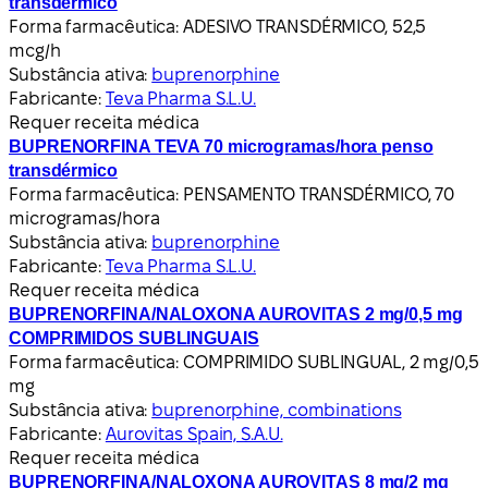
transdérmico
Forma farmacêutica:
ADESIVO TRANSDÉRMICO, 52,5
mcg/h
Substância ativa:
buprenorphine
Fabricante:
Teva Pharma S.L.U.
Requer receita médica
BUPRENORFINA TEVA 70 microgramas/hora penso
transdérmico
Forma farmacêutica:
PENSAMENTO TRANSDÉRMICO, 70
microgramas/hora
Substância ativa:
buprenorphine
Fabricante:
Teva Pharma S.L.U.
Requer receita médica
BUPRENORFINA/NALOXONA AUROVITAS 2 mg/0,5 mg
COMPRIMIDOS SUBLINGUAIS
Forma farmacêutica:
COMPRIMIDO SUBLINGUAL, 2 mg/0,5
mg
Substância ativa:
buprenorphine, combinations
Fabricante:
Aurovitas Spain, S.A.U.
Requer receita médica
BUPRENORFINA/NALOXONA AUROVITAS 8 mg/2 mg