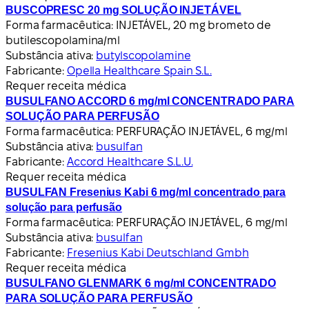
BUSCOPRESC 20 mg SOLUÇÃO INJETÁVEL
Forma farmacêutica:
INJETÁVEL, 20 mg brometo de
butilescopolamina/ml
Substância ativa:
butylscopolamine
Fabricante:
Opella Healthcare Spain S.L.
Requer receita médica
BUSULFANO ACCORD 6 mg/ml CONCENTRADO PARA
SOLUÇÃO PARA PERFUSÃO
Forma farmacêutica:
PERFURAÇÃO INJETÁVEL, 6 mg/ml
Substância ativa:
busulfan
Fabricante:
Accord Healthcare S.L.U.
Requer receita médica
BUSULFAN Fresenius Kabi 6 mg/ml concentrado para
solução para perfusão
Forma farmacêutica:
PERFURAÇÃO INJETÁVEL, 6 mg/ml
Substância ativa:
busulfan
Fabricante:
Fresenius Kabi Deutschland Gmbh
Requer receita médica
BUSULFANO GLENMARK 6 mg/ml CONCENTRADO
PARA SOLUÇÃO PARA PERFUSÃO