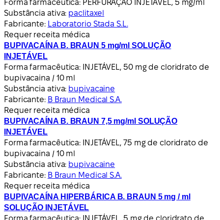
Forma farmacêutica:
PERFURAÇÃO INJETÁVEL, 5 mg/ml
Substância ativa:
paclitaxel
Fabricante:
Laboratorio Stada S.L.
Requer receita médica
BUPIVACAÍNA B. BRAUN 5 mg/ml SOLUÇÃO
INJETÁVEL
Forma farmacêutica:
INJETÁVEL, 50 mg de cloridrato de
bupivacaina / 10 ml
Substância ativa:
bupivacaine
Fabricante:
B Braun Medical S.A.
Requer receita médica
BUPIVACAÍNA B. BRAUN 7,5 mg/ml SOLUÇÃO
INJETÁVEL
Forma farmacêutica:
INJETÁVEL, 75 mg de cloridrato de
bupivacaina / 10 ml
Substância ativa:
bupivacaine
Fabricante:
B Braun Medical S.A.
Requer receita médica
BUPIVACAÍNA HIPERBÁRICA B. BRAUN 5 mg / ml
SOLUÇÃO INJETÁVEL
Forma farmacêutica:
INJETÁVEL, 5 mg de cloridrato de