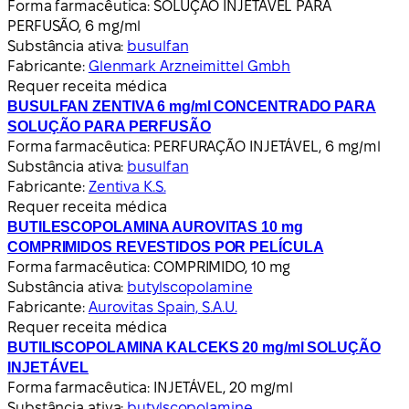
Forma farmacêutica:
SOLUÇÃO INJETÁVEL PARA
PERFUSÃO, 6 mg/ml
Substância ativa:
busulfan
Fabricante:
Glenmark Arzneimittel Gmbh
Requer receita médica
BUSULFAN ZENTIVA 6 mg/ml CONCENTRADO PARA
SOLUÇÃO PARA PERFUSÃO
Forma farmacêutica:
PERFURAÇÃO INJETÁVEL, 6 mg/ml
Substância ativa:
busulfan
Fabricante:
Zentiva K.S.
Requer receita médica
BUTILESCOPOLAMINA AUROVITAS 10 mg
COMPRIMIDOS REVESTIDOS POR PELÍCULA
Forma farmacêutica:
COMPRIMIDO, 10 mg
Substância ativa:
butylscopolamine
Fabricante:
Aurovitas Spain, S.A.U.
Requer receita médica
BUTILISCOPOLAMINA KALCEKS 20 mg/ml SOLUÇÃO
INJETÁVEL
Forma farmacêutica:
INJETÁVEL, 20 mg/ml
Substância ativa:
butylscopolamine