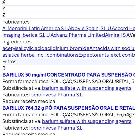
X
Y
Z
Fabricantes
A. Menarini Latin America S.L.
Abbvie Spain, S.L.U.
Accord Hea
Imaging Iberica, S.L.U.
Advanz Pharma Limited
Almirall S.A.
Ve
Ingredientes
acetylsalicylic acid
aclidinium bromide
Antacids with sodi
asiatica herba, incl. combinations
Expectorants, excl. com
Filtros
B
BARILUX 50 mg/ml CONCENTRADO PARA SUSPENSÃO 
Forma farmacêutica:
SOLUÇÃO/SUSPENSÃO ORAL/RETAL, 5 g
Substância ativa:
barium sulfate with suspending agents
Fabricante:
Iberoinvesa Pharma S.L.
Requer receita médica
BARILUX 764,32 g PÓ PARA SUSPENSÃO ORAL E RETA
Forma farmacêutica:
SOLUÇÃO/SUSPENSÃO ORAL, 95,54g sul
Substância ativa:
barium sulfate with suspending agents
Fabricante:
Iberoinvesa Pharma S.L.
Requer receita médica