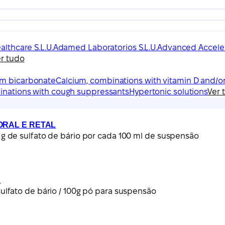
lthcare S.L.U.
Adamed Laboratorios S.L.U.
Advanced Acceler
r tudo
um bicarbonate
Calcium, combinations with vitamin D and/o
binations with cough suppressants
Hypertonic solutions
Ver 
ORAL E RETAL
 de sulfato de bário por cada 100 ml de suspensão
L
fato de bário / 100g pó para suspensão