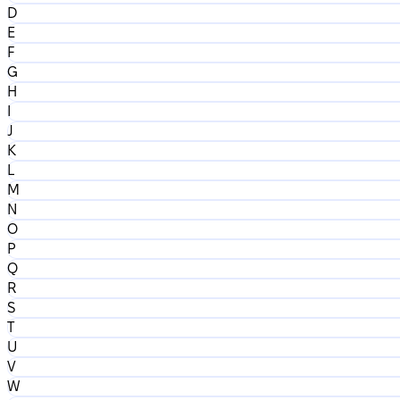
D
E
F
G
H
I
J
K
L
M
N
O
P
Q
R
S
T
U
V
W