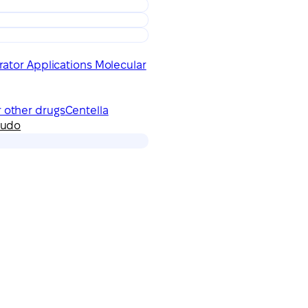
ator Applications Molecular
r other drugs
Centella
tudo