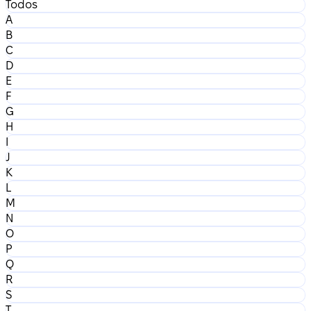
Todos
A
B
C
D
E
F
G
H
I
J
K
L
M
N
O
P
Q
R
S
T