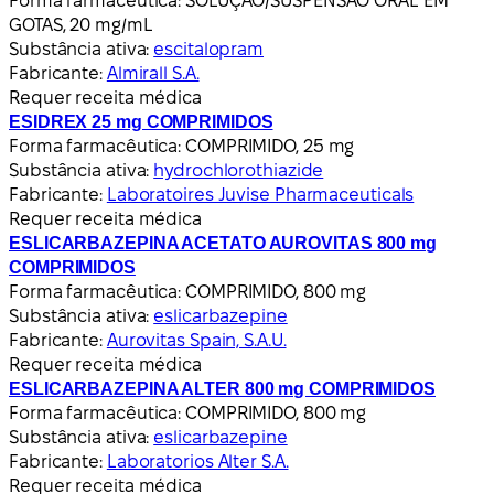
Forma farmacêutica:
SOLUÇÃO/SUSPENSÃO ORAL EM
GOTAS, 20 mg/mL
Substância ativa:
escitalopram
Fabricante:
Almirall S.A.
Requer receita médica
ESIDREX 25 mg COMPRIMIDOS
Forma farmacêutica:
COMPRIMIDO, 25 mg
Substância ativa:
hydrochlorothiazide
Fabricante:
Laboratoires Juvise Pharmaceuticals
Requer receita médica
ESLICARBAZEPINA ACETATO AUROVITAS 800 mg
COMPRIMIDOS
Forma farmacêutica:
COMPRIMIDO, 800 mg
Substância ativa:
eslicarbazepine
Fabricante:
Aurovitas Spain, S.A.U.
Requer receita médica
ESLICARBAZEPINA ALTER 800 mg COMPRIMIDOS
Forma farmacêutica:
COMPRIMIDO, 800 mg
Substância ativa:
eslicarbazepine
Fabricante:
Laboratorios Alter S.A.
Requer receita médica