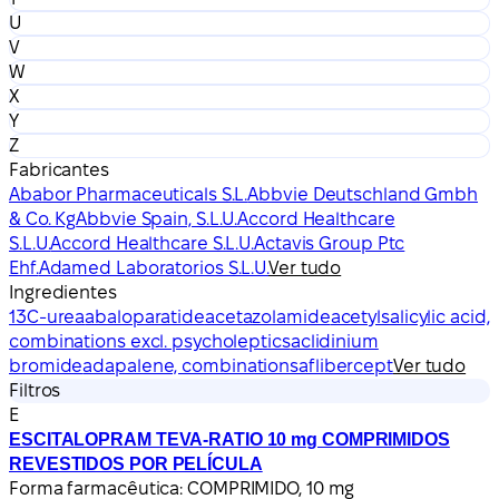
U
V
W
X
Y
Z
Fabricantes
Ababor Pharmaceuticals S.L.
Abbvie Deutschland Gmbh
& Co. Kg
Abbvie Spain, S.L.U.
Accord Healthcare
S.L.U.
Accord Healthcare S.L.U.
Actavis Group Ptc
Ehf.
Adamed Laboratorios S.L.U.
Ver tudo
Ingredientes
13C-urea
abaloparatide
acetazolamide
acetylsalicylic acid,
combinations excl. psycholeptics
aclidinium
bromide
adapalene, combinations
aflibercept
Ver tudo
Filtros
E
ESCITALOPRAM TEVA-RATIO 10 mg COMPRIMIDOS
REVESTIDOS POR PELÍCULA
Forma farmacêutica:
COMPRIMIDO, 10 mg