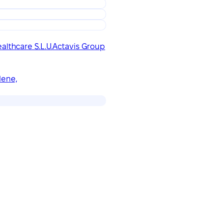
althcare S.L.U.
Actavis Group
lene,