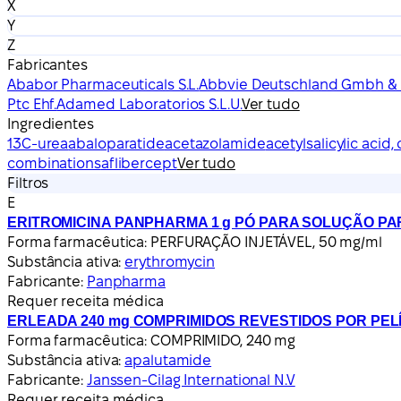
X
Y
Z
Fabricantes
Ababor Pharmaceuticals S.L.
Abbvie Deutschland Gmbh & 
Ptc Ehf.
Adamed Laboratorios S.L.U.
Ver tudo
Ingredientes
13C-urea
abaloparatide
acetazolamide
acetylsalicylic acid
combinations
aflibercept
Ver tudo
Filtros
E
ERITROMICINA PANPHARMA 1 g PÓ PARA SOLUÇÃO P
Forma farmacêutica:
PERFURAÇÃO INJETÁVEL, 50 mg/ml
Substância ativa:
erythromycin
Fabricante:
Panpharma
Requer receita médica
ERLEADA 240 mg COMPRIMIDOS REVESTIDOS POR PEL
Forma farmacêutica:
COMPRIMIDO, 240 mg
Substância ativa:
apalutamide
Fabricante:
Janssen-Cilag International N.V
Requer receita médica