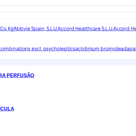
Co. Kg
Abbvie Spain, S.L.U.
Accord Healthcare S.L.U.
Accord He
, combinations excl. psycholeptics
aclidinium bromide
adapa
ARA PERFUSÃO
ÍCULA