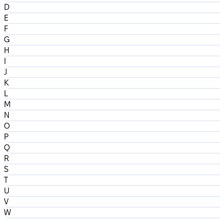
D
E
F
G
H
I
J
K
L
M
N
O
P
Q
R
S
T
U
V
W