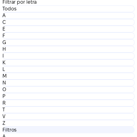
Filtrar por letra
Todos
A
C
E
F
G
H
I
K
L
M
N
O
P
R
T
V
Z
Filtros
A