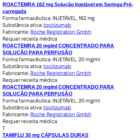
ROACTEMRA 162 mg Solução Injetável em Seringa Pré-
carregada
Forma farmacêutica:
INJETÁVEL, 162 mg
Substância ativa:
tocilizumab
Fabricante:
Roche Registration Gmbh
Requer receita médica
ROACTEMRA 20 mg/ml CONCENTRADO PARA
SOLUÇÃO PARA PERFUSÃO
Forma farmacêutica:
INJETÁVEL, 20 mg/ml
Substância ativa:
tocilizumab
Fabricante:
Roche Registration Gmbh
Requer receita médica
ROACTEMRA 20 mg/ml CONCENTRADO PARA
SOLUÇÃO PARA PERFUSÃO
Forma farmacêutica:
INJETÁVEL, 20 mg/ml
Substância ativa:
tocilizumab
Fabricante:
Roche Registration Gmbh
Requer receita médica
T
TAMIFLU 30 mg CÁPSULAS DURAS