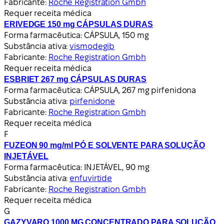
Fabricante:
Roche Registration Gmbh
Requer receita médica
ERIVEDGE 150 mg CÁPSULAS DURAS
Forma farmacêutica:
CÁPSULA, 150 mg
Substância ativa:
vismodegib
Fabricante:
Roche Registration Gmbh
Requer receita médica
ESBRIET 267 mg CÁPSULAS DURAS
Forma farmacêutica:
CÁPSULA, 267 mg pirfenidona
Substância ativa:
pirfenidone
Fabricante:
Roche Registration Gmbh
Requer receita médica
F
FUZEON 90 mg/ml PÓ E SOLVENTE PARA SOLUÇÃO
INJETÁVEL
Forma farmacêutica:
INJETÁVEL, 90 mg
Substância ativa:
enfuvirtide
Fabricante:
Roche Registration Gmbh
Requer receita médica
G
GAZYVARO 1000 MG CONCENTRADO PARA SOLUÇÃO