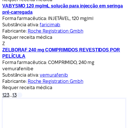
VABYSMO 120 mg/mL solução para injecção em seringa
pré-carregada
Forma farmacêutica:
INJETÁVEL, 120 mg/ml
Substância ativa:
faricimab
Fabricante:
Roche Registration Gmbh
Requer receita médica
Z
ZELBORAF 240 mg COMPRIMIDOS REVESTIDOS POR
PELÍCULA
Forma farmacêutica:
COMPRIMIDO, 240 mg
vemurafenibe
Substância ativa:
vemurafenib
Fabricante:
Roche Registration Gmbh
Requer receita médica
1
2
3
…
13