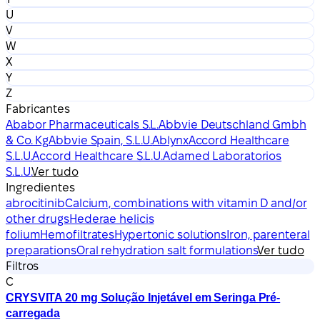
U
V
W
X
Y
Z
Fabricantes
Ababor Pharmaceuticals S.L.
Abbvie Deutschland Gmbh
& Co. Kg
Abbvie Spain, S.L.U.
Ablynx
Accord Healthcare
S.L.U.
Accord Healthcare S.L.U.
Adamed Laboratorios
S.L.U.
Ver tudo
Ingredientes
abrocitinib
Calcium, combinations with vitamin D and/or
other drugs
Hederae helicis
folium
Hemofiltrates
Hypertonic solutions
Iron, parenteral
preparations
Oral rehydration salt formulations
Ver tudo
Filtros
C
CRYSVITA 20 mg Solução Injetável em Seringa Pré-
carregada