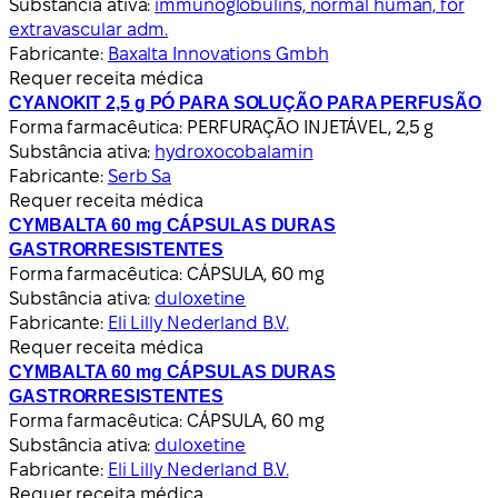
Substância ativa:
immunoglobulins, normal human, for
extravascular adm.
Fabricante:
Baxalta Innovations Gmbh
Requer receita médica
CYANOKIT 2,5 g PÓ PARA SOLUÇÃO PARA PERFUSÃO
Forma farmacêutica:
PERFURAÇÃO INJETÁVEL, 2,5 g
Substância ativa:
hydroxocobalamin
Fabricante:
Serb Sa
Requer receita médica
CYMBALTA 60 mg CÁPSULAS DURAS
GASTRORRESISTENTES
Forma farmacêutica:
CÁPSULA, 60 mg
Substância ativa:
duloxetine
Fabricante:
Eli Lilly Nederland B.V.
Requer receita médica
CYMBALTA 60 mg CÁPSULAS DURAS
GASTRORRESISTENTES
Forma farmacêutica:
CÁPSULA, 60 mg
Substância ativa:
duloxetine
Fabricante:
Eli Lilly Nederland B.V.
Requer receita médica