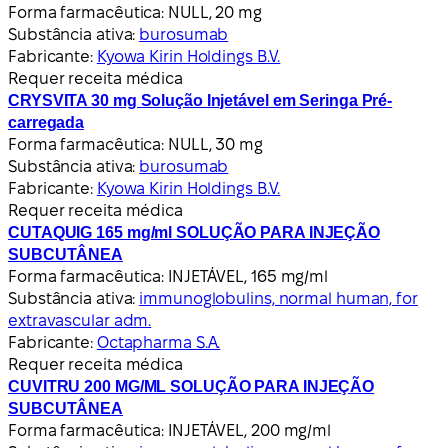
Forma farmacêutica:
NULL, 20 mg
Substância ativa:
burosumab
Fabricante:
Kyowa Kirin Holdings B.V.
Requer receita médica
CRYSVITA 30 mg Solução Injetável em Seringa Pré-
carregada
Forma farmacêutica:
NULL, 30 mg
Substância ativa:
burosumab
Fabricante:
Kyowa Kirin Holdings B.V.
Requer receita médica
CUTAQUIG 165 mg/ml SOLUÇÃO PARA INJEÇÃO
SUBCUTÂNEA
Forma farmacêutica:
INJETÁVEL, 165 mg/ml
Substância ativa:
immunoglobulins, normal human, for
extravascular adm.
Fabricante:
Octapharma S.A.
Requer receita médica
CUVITRU 200 MG/ML SOLUÇÃO PARA INJEÇÃO
SUBCUTÂNEA
Forma farmacêutica:
INJETÁVEL, 200 mg/ml