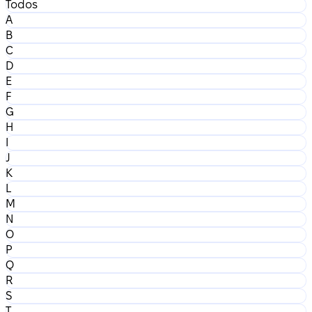
Todos
A
B
C
D
E
F
G
H
I
J
K
L
M
N
O
P
Q
R
S
T