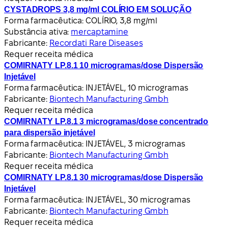
CYSTADROPS 3,8 mg/ml COLÍRIO EM SOLUÇÃO
Forma farmacêutica:
COLÍRIO, 3,8 mg/ml
Substância ativa:
mercaptamine
Fabricante:
Recordati Rare Diseases
Requer receita médica
COMIRNATY LP.8.1 10 microgramas/dose Dispersão
Injetável
Forma farmacêutica:
INJETÁVEL, 10 microgramas
Fabricante:
Biontech Manufacturing Gmbh
Requer receita médica
COMIRNATY LP.8.1 3 microgramas/dose concentrado
para dispersão injetável
Forma farmacêutica:
INJETÁVEL, 3 microgramas
Fabricante:
Biontech Manufacturing Gmbh
Requer receita médica
COMIRNATY LP.8.1 30 microgramas/dose Dispersão
Injetável
Forma farmacêutica:
INJETÁVEL, 30 microgramas
Fabricante:
Biontech Manufacturing Gmbh
Requer receita médica