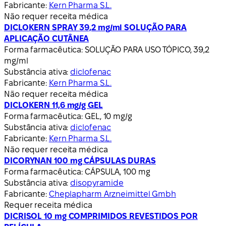
Fabricante:
Kern Pharma S.L.
Não requer receita médica
DICLOKERN SPRAY 39,2 mg/ml SOLUÇÃO PARA
APLICAÇÃO CUTÂNEA
Forma farmacêutica:
SOLUÇÃO PARA USO TÓPICO, 39,2
mg/ml
Substância ativa:
diclofenac
Fabricante:
Kern Pharma S.L.
Não requer receita médica
DICLOKERN 11,6 mg/g GEL
Forma farmacêutica:
GEL, 10 mg/g
Substância ativa:
diclofenac
Fabricante:
Kern Pharma S.L.
Não requer receita médica
DICORYNAN 100 mg CÁPSULAS DURAS
Forma farmacêutica:
CÁPSULA, 100 mg
Substância ativa:
disopyramide
Fabricante:
Cheplapharm Arzneimittel Gmbh
Requer receita médica
DICRISOL 10 mg COMPRIMIDOS REVESTIDOS POR