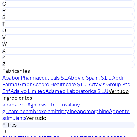
Q
R
S
T
U
V
W
X
Y
Z
Fabricantes
Ababor Pharmaceuticals S.L.
Abbvie Spain, S.L.U.
Abdi
Farma Gmbh
Accord Healthcare S.L.U.
Actavis Group Ptc
Ehf.
Adalvo Limited
Adamed Laboratorios S.L.U.
Ver tudo
Ingredientes
adapalene
Agni casti fructus
alanyl
glutamine
ambroxol
amitriptyline
apomorphine
Appetite
stimulants
Ver tudo
Filtros
D