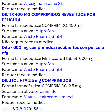
Fabricante:
Alfasigma Espana S.L.
Requer receita médica
DILTIX 400 MG COMPRIMIDOS REVESTIDOS POR
PELÍCULA
Forma farmacêutica:
COMPRIMIDO, 400 mg
Substância ativa:
ibuprofen
Fabricante:
Aristo Pharma Gmbh
Não requer receita médica
Diltix 600 mg comprimidos recubiertos con pelicula
efg
Forma farmacêutica:
Film‑coated tablet, 600 mg
Substância ativa:
ibuprofen
Fabricante:
Aristo Pharma Gmbh
Requer receita médica
DILUTOL HTA 2,5 mg COMPRIMIDOS
Forma farmacêutica:
COMPRIMIDO, 2,5 mg
Substância ativa:
torasemide
Fabricante:
Viatris Healthcare Limited
Requer receita médica
1
…
16
17
18
19
20
…
36