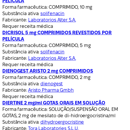
PELÍCULA
Forma farmacêutica:
COMPRIMIDO, 10 mg
Substância ativa:
solifenacin
Fabricante:
Laboratorios Alter S.A.
Requer receita médica
DICRISOL 5 mg COMPRIMIDOS REVESTIDOS POR
PELÍCULA
Forma farmacêutica:
COMPRIMIDO, 5 mg
Substância ativa:
solifenacin
Fabricante:
Laboratorios Alter S.A.
Requer receita médica
DIENOGEST ARISTO 2 mg COMPRIMIDOS
Forma farmacêutica:
COMPRIMIDO, 2 mg
Substância ativa:
dienogest
Fabricante:
Aristo Pharma Gmbh
Requer receita médica
DIERTINE 2 mg/ml GOTAS ORAIS EM SOLUÇÃO
Forma farmacêutica:
SOLUÇÃO/SUSPENSÃO ORAL EM
GOTAS, 2 mg de mesilato de di-hidroergocristina/ml
Substância ativa:
dihydroergocristine
Fabricante:
Tora Laboratories S.L.U.