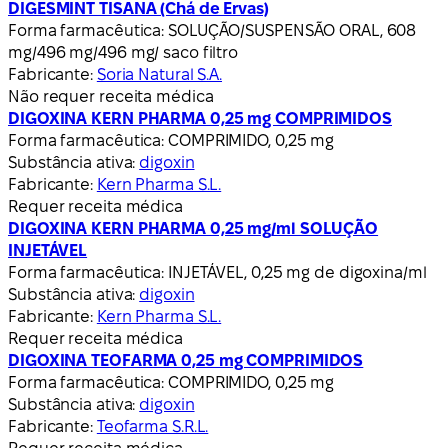
DIGESMINT TISANA (Chá de Ervas)
Forma farmacêutica:
SOLUÇÃO/SUSPENSÃO ORAL, 608
mg/496 mg/496 mg/ saco filtro
Fabricante:
Soria Natural S.A.
Não requer receita médica
DIGOXINA KERN PHARMA 0,25 mg COMPRIMIDOS
Forma farmacêutica:
COMPRIMIDO, 0,25 mg
Substância ativa:
digoxin
Fabricante:
Kern Pharma S.L.
Requer receita médica
DIGOXINA KERN PHARMA 0,25 mg/ml SOLUÇÃO
INJETÁVEL
Forma farmacêutica:
INJETÁVEL, 0,25 mg de digoxina/ml
Substância ativa:
digoxin
Fabricante:
Kern Pharma S.L.
Requer receita médica
DIGOXINA TEOFARMA 0,25 mg COMPRIMIDOS
Forma farmacêutica:
COMPRIMIDO, 0,25 mg
Substância ativa:
digoxin
Fabricante:
Teofarma S.R.L.