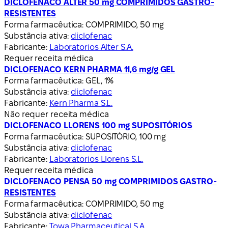
DICLOFENACO ALTER 50 mg COMPRIMIDOS GASTRO-
RESISTENTES
Forma farmacêutica:
COMPRIMIDO, 50 mg
Substância ativa:
diclofenac
Fabricante:
Laboratorios Alter S.A.
Requer receita médica
DICLOFENACO KERN PHARMA 11,6 mg/g GEL
Forma farmacêutica:
GEL, 1%
Substância ativa:
diclofenac
Fabricante:
Kern Pharma S.L.
Não requer receita médica
DICLOFENACO LLORENS 100 mg SUPOSITÓRIOS
Forma farmacêutica:
SUPOSITÓRIO, 100 mg
Substância ativa:
diclofenac
Fabricante:
Laboratorios Llorens S.L.
Requer receita médica
DICLOFENACO PENSA 50 mg COMPRIMIDOS GASTRO-
RESISTENTES
Forma farmacêutica:
COMPRIMIDO, 50 mg
Substância ativa:
diclofenac
Fabricante:
Towa Pharmaceutical S.A.