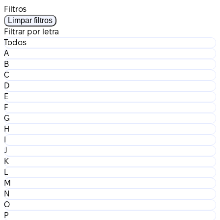
Filtros
Limpar filtros
Filtrar por letra
Todos
A
B
C
D
E
F
G
H
I
J
K
L
M
N
O
P