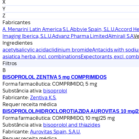
X
Y
Z
Fabricantes
A. Menarini Latin America S.L.
Abbvie Spain, S.L.U.
Accord Hea
Imaging Iberica, S.L.U.
Advanz Pharma Limited
Almirall S.A.
Ve
Ingredientes
acetylsalicylic acid
aclidinium bromide
Antacids with sodi
asiatica herba, incl. combinations
Expectorants, excl. com
Filtros
B
BISOPROLOL ZENTIVA 5 mg COMPRIMIDOS
Forma farmacêutica:
COMPRIMIDO, 5 mg
Substância ativa:
bisoprolol
Fabricante:
Zentiva K.S.
Requer receita médica
BISOPROLOL/HIDROCLOROTIAZIDA AUROVITAS 10 mg/
Forma farmacêutica:
COMPRIMIDO, 10 mg/25 mg
Substância ativa:
bisoprolol and thiazides
Fabricante:
Aurovitas Spain, S.A.U.
Requer receita médica