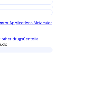
ator Applications Molecular
r other drugs
Centella
tudo