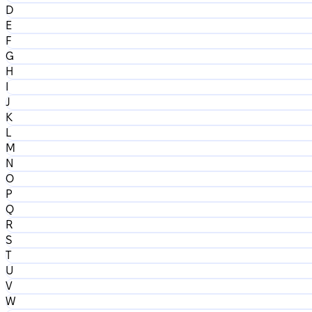
D
E
F
G
H
I
J
K
L
M
N
O
P
Q
R
S
T
U
V
W