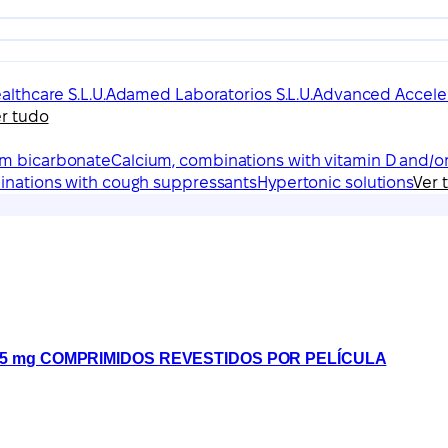
lthcare S.L.U.
Adamed Laboratorios S.L.U.
Advanced Acceler
r tudo
um bicarbonate
Calcium, combinations with vitamin D and/o
binations with cough suppressants
Hypertonic solutions
Ver 
25 mg COMPRIMIDOS REVESTIDOS POR PELÍCULA