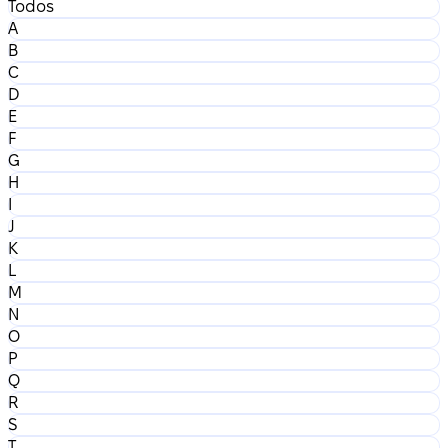
Todos
A
B
C
D
E
F
G
H
I
J
K
L
M
N
O
P
Q
R
S
T