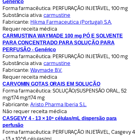
Genérico
Forma farmacêutica:
PERFURAÇÃO INJETÁVEL, 100 mg
Substância ativa:
carmustine
Fabricante:
Hikma Farmaceutica (Portugal) S.A.
Requer receita médica
CARMUSTINA WAYMADE 100 mg PÓ E SOLVENTE
PARA CONCENTRADO PARA SOLUÇÃO PARA
PERFUSÃO - Genérico
Forma farmacêutica:
PERFURAÇÃO INJETÁVEL, 100 mg
Substância ativa:
carmustine
Fabricante:
Waymade B.V.
Requer receita médica
CARVOMIN GOTAS ORAIS EM SOLUÇÃO
Forma farmacêutica:
SOLUÇÃO/SUSPENSÃO ORAL, 52
mg/174 mg/174 mg
Fabricante:
Aristo Pharma Iberia S.L.
Não requer receita médica
CASGEVY 4 - 13 × 10⁶ células/mL dispersão para
perfusão
Forma farmacêutica:
PERFURAÇÃO INJETÁVEL, Casgevy 4
- 13 × 10^6 células/ml