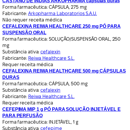
CASTAÑO DE INDIAS ARKOPHARMA cápsulas duras
Forma farmacêutica:
CÁPSULA, 275 mg
Fabricante:
Arkopharma Laboratorios S.A.U.
Não requer receita médica
CEFALEXINA REIWA HEALTHCARE 250 mg PÓ PARA
SUSPENSÃO ORAL
Forma farmacêutica:
SOLUÇÃO/SUSPENSÃO ORAL, 250
mg
Substância ativa:
cefalexin
Fabricante:
Reiwa Healthcare S.L.
Requer receita médica
CEFALEXINA REIWA HEALTHCARE 500 mg CÁPSULAS
DURAS
Forma farmacêutica:
CÁPSULA, 500 mg
Substância ativa:
cefalexin
Fabricante:
Reiwa Healthcare S.L.
Requer receita médica
CEFEPIMA MIP 1 g PÓ PARA SOLUÇÃO INJETÁVEL E
PARA PERFUSÃO
Forma farmacêutica:
INJETÁVEL, 1 g
Substância ativa:
cefepime