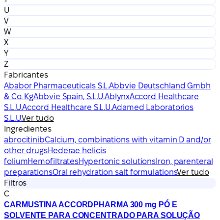
U
V
W
X
Y
Z
Fabricantes
Ababor Pharmaceuticals S.L.
Abbvie Deutschland Gmbh
& Co. Kg
Abbvie Spain, S.L.U.
Ablynx
Accord Healthcare
S.L.U.
Accord Healthcare S.L.U.
Adamed Laboratorios
S.L.U.
Ver tudo
Ingredientes
abrocitinib
Calcium, combinations with vitamin D and/or
other drugs
Hederae helicis
folium
Hemofiltrates
Hypertonic solutions
Iron, parenteral
preparations
Oral rehydration salt formulations
Ver tudo
Filtros
C
CARMUSTINA ACCORDPHARMA 300 mg PÓ E
SOLVENTE PARA CONCENTRADO PARA SOLUÇÃO