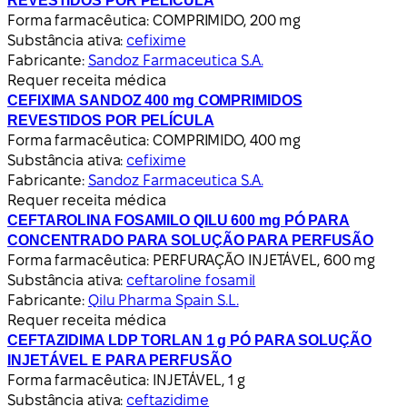
REVESTIDOS POR PELÍCULA
Forma farmacêutica:
COMPRIMIDO, 200 mg
Substância ativa:
cefixime
Fabricante:
Sandoz Farmaceutica S.A.
Requer receita médica
CEFIXIMA SANDOZ 400 mg COMPRIMIDOS
REVESTIDOS POR PELÍCULA
Forma farmacêutica:
COMPRIMIDO, 400 mg
Substância ativa:
cefixime
Fabricante:
Sandoz Farmaceutica S.A.
Requer receita médica
CEFTAROLINA FOSAMILO QILU 600 mg PÓ PARA
CONCENTRADO PARA SOLUÇÃO PARA PERFUSÃO
Forma farmacêutica:
PERFURAÇÃO INJETÁVEL, 600 mg
Substância ativa:
ceftaroline fosamil
Fabricante:
Qilu Pharma Spain S.L.
Requer receita médica
CEFTAZIDIMA LDP TORLAN 1 g PÓ PARA SOLUÇÃO
INJETÁVEL E PARA PERFUSÃO
Forma farmacêutica:
INJETÁVEL, 1 g
Substância ativa:
ceftazidime