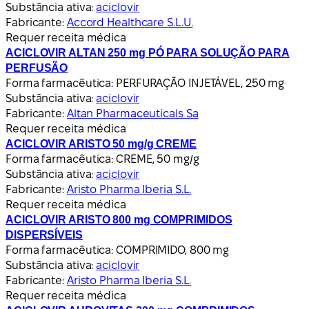
Substância ativa:
aciclovir
Fabricante:
Accord Healthcare S.L.U.
Requer receita médica
ACICLOVIR ALTAN 250 mg PÓ PARA SOLUÇÃO PARA
PERFUSÃO
Forma farmacêutica:
PERFURAÇÃO INJETÁVEL, 250 mg
Substância ativa:
aciclovir
Fabricante:
Altan Pharmaceuticals Sa
Requer receita médica
ACICLOVIR ARISTO 50 mg/g CREME
Forma farmacêutica:
CREME, 50 mg/g
Substância ativa:
aciclovir
Fabricante:
Aristo Pharma Iberia S.L.
Requer receita médica
ACICLOVIR ARISTO 800 mg COMPRIMIDOS
DISPERSÍVEIS
Forma farmacêutica:
COMPRIMIDO, 800 mg
Substância ativa:
aciclovir
Fabricante:
Aristo Pharma Iberia S.L.
Requer receita médica