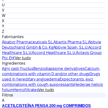
U
V
W
X
Y
Z
Fabricantes
Ababor Pharmaceuticals S.L.
Abartis Pharma S.L.
Abbvie
Deutschland Gmbh & Co. Kg
Abbvie Spain, S.L.U.
Accord
Healthcare S.L.U.
Accord Healthcare S.L.U.
Actavis Group
Ptc Ehf.
Ver tudo
Ingredientes
Agni casti fructus
Benzodiazepine derivatives
Calcium,
combinations with vitamin D and/or other drugs
Drugs
used in hereditary angioedema
Expectorants, excl.
combinations with cough suppressants
Hederae helicis
folium
Hemofiltrates
Ver tudo
Filtros
A
ACETILCISTEÍNA PENSA 200 mg COMPRIMIDOS