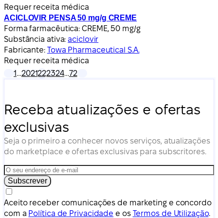
Requer receita médica
ACICLOVIR PENSA 50 mg/g CREME
Forma farmacêutica:
CREME, 50 mg/g
Substância ativa:
aciclovir
Fabricante:
Towa Pharmaceutical S.A.
Requer receita médica
1
…
20
21
22
23
24
…
72
Receba atualizações e ofertas
exclusivas
Seja o primeiro a conhecer novos serviços, atualizações
do marketplace e ofertas exclusivas para subscritores.
Subscrever
Aceito receber comunicações de marketing e concordo
com a
Política de Privacidade
e os
Termos de Utilização
.