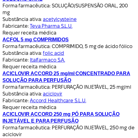
Forma farmacêutica:
SOLUÇÃO/SUSPENSÃO ORAL, 200
mg
Substância ativa:
acetylcysteine
Fabricante:
Teva Pharma S.L.U.
Requer receita médica
ACFOL 5 mg COMPRIMIDOS
Forma farmacêutica:
COMPRIMIDO, 5 mg de ácido fólico
Substância ativa:
folic acid
Fabricante:
Italfarmaco S.A.
Requer receita médica
ACICLOVIR ACCORD 25 mg/ml CONCENTRADO PARA
SOLUÇÃO PARA PERFUSÃO
Forma farmacêutica:
PERFURAÇÃO INJETÁVEL, 25 mg/ml
Substância ativa:
aciclovir
Fabricante:
Accord Healthcare S.L.U.
Requer receita médica
ACICLOVIR ACCORD 250 mg PÓ PARA SOLUÇÃO
INJETÁVEL E PARA PERFUSÃO
Forma farmacêutica:
PERFURAÇÃO INJETÁVEL, 250 mg de
aciclovir