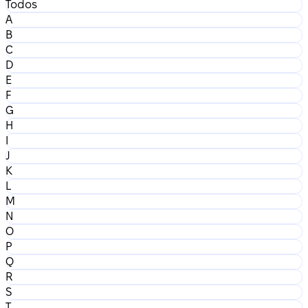
Todos
A
B
C
D
E
F
G
H
I
J
K
L
M
N
O
P
Q
R
S
T