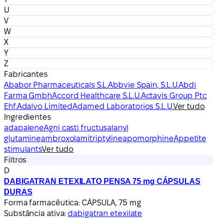
U
V
W
X
Y
Z
Fabricantes
Ababor Pharmaceuticals S.L.
Abbvie Spain, S.L.U.
Abdi
Farma Gmbh
Accord Healthcare S.L.U.
Actavis Group Ptc
Ehf.
Adalvo Limited
Adamed Laboratorios S.L.U.
Ver tudo
Ingredientes
adapalene
Agni casti fructus
alanyl
glutamine
ambroxol
amitriptyline
apomorphine
Appetite
stimulants
Ver tudo
Filtros
D
DABIGATRAN ETEXILATO PENSA 75 mg CÁPSULAS
DURAS
Forma farmacêutica:
CÁPSULA, 75 mg
Substância ativa:
dabigatran etexilate