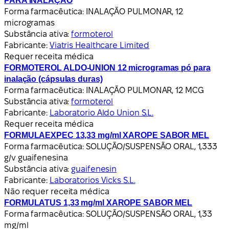
PARA INALAÇÃO
Forma farmacêutica:
INALAÇÃO PULMONAR, 12
microgramas
Substância ativa:
formoterol
Fabricante:
Viatris Healthcare Limited
Requer receita médica
FORMOTEROL ALDO-UNION 12 microgramas pó para
inalação (cápsulas duras)
Forma farmacêutica:
INALAÇÃO PULMONAR, 12 MCG
Substância ativa:
formoterol
Fabricante:
Laboratorio Aldo Union S.L.
Requer receita médica
FORMULAEXPEC 13,33 mg/ml XAROPE SABOR MEL
Forma farmacêutica:
SOLUÇÃO/SUSPENSÃO ORAL, 1,333
g/v guaifenesina
Substância ativa:
guaifenesin
Fabricante:
Laboratorios Vicks S.L.
Não requer receita médica
FORMULATUS 1,33 mg/ml XAROPE SABOR MEL
Forma farmacêutica:
SOLUÇÃO/SUSPENSÃO ORAL, 1,33
mg/ml