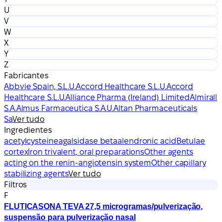
U
V
W
X
Y
Z
Fabricantes
Abbvie Spain, S.L.U.
Accord Healthcare S.L.U.
Accord
Healthcare S.L.U.
Alliance Pharma (Ireland) Limited
Almirall
S.A.
Almus Farmaceutica S.A.U.
Altan Pharmaceuticals
Sa
Ver tudo
Ingredientes
acetylcysteine
agalsidase beta
alendronic acid
Betulae
cortex
Iron trivalent, oral preparations
Other agents
acting on the renin-angiotensin system
Other capillary
stabilizing agents
Ver tudo
Filtros
F
FLUTICASONA TEVA 27,5 microgramas/pulverização,
suspensão para pulverização nasal