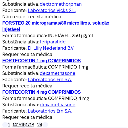
Substância ativa:
dextromethorphan
Fabricante:
Laboratorios Vicks S.L.
Não requer receita médica
FORSTEO 20 microgramas/80 microlitros, solução
injetável
Forma farmacêutica:
INJETÁVEL, 250 µg/ml
Substância ativa:
teriparatide
Fabricante:
Eli Lilly Nederland B.V.
Requer receita médica
FORTECORTIN 1 mg COMPRIMIDOS
Forma farmacêutica:
COMPRIMIDO, 1 mg
Substância ativa:
dexamethasone
Fabricante:
Laboratorios Ern S.A.
Requer receita médica
FORTECORTIN 4 mg COMPRIMIDOS
Forma farmacêutica:
COMPRIMIDO, 4 mg
Substância ativa:
dexamethasone
Fabricante:
Laboratorios Ern S.A.
Requer receita médica
1
…
14
15
16
17
18
…
24