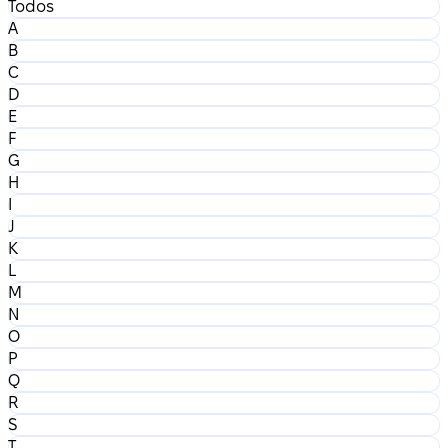
Todos
A
B
C
D
E
F
G
H
I
J
K
L
M
N
O
P
Q
R
S
T