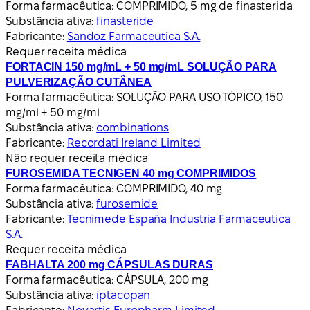
Forma farmacêutica:
COMPRIMIDO, 5 mg de finasterida
Substância ativa:
finasteride
Fabricante:
Sandoz Farmaceutica S.A.
Requer receita médica
FORTACIN 150 mg/mL + 50 mg/mL SOLUÇÃO PARA
PULVERIZAÇÃO CUTÂNEA
Forma farmacêutica:
SOLUÇÃO PARA USO TÓPICO, 150
mg/ml + 50 mg/ml
Substância ativa:
combinations
Fabricante:
Recordati Ireland Limited
Não requer receita médica
FUROSEMIDA TECNIGEN 40 mg COMPRIMIDOS
Forma farmacêutica:
COMPRIMIDO, 40 mg
Substância ativa:
furosemide
Fabricante:
Tecnimede España Industria Farmaceutica
S.A.
Requer receita médica
FABHALTA 200 mg CÁPSULAS DURAS
Forma farmacêutica:
CÁPSULA, 200 mg
Substância ativa:
iptacopan