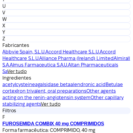
U
V
W
X
Y
Z
Fabricantes
Abbvie Spain, S.L.U.
Accord Healthcare S.L.U.
Accord
Healthcare S.L.U.
Alliance Pharma (Ireland) Limited
Almirall
S.A.
Almus Farmaceutica S.A.U.
Altan Pharmaceuticals
Sa
Ver tudo
Ingredientes
acetylcysteine
agalsidase beta
alendronic acid
Betulae
cortex
Iron trivalent, oral preparations
Other agents
acting on the renin-angiotensin system
Other capillary
stabilizing agents
Ver tudo
Filtros
F
FUROSEMIDA COMBIX 40 mg COMPRIMIDOS
Forma farmacêutica:
COMPRIMIDO, 40 mg