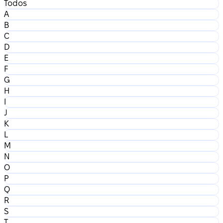
Todos
A
B
C
D
E
F
G
H
I
J
K
L
M
N
O
P
Q
R
S
T