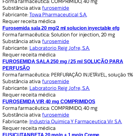
Forma farmacêutica:
COMPRIMIDO, 40 mg
Substância ativa:
furosemide
Fabricante:
Towa Pharmaceutical S.A.
Requer receita médica
Furosemida sala 20 mg/2 ml solucion inyectable efg
Forma farmacêutica:
Solution for injection, 20 mg
Substância ativa:
furosemide
Fabricante:
Laboratorio Reig Jofre, S.A.
Requer receita médica
FUROSEMIDA SALA 250 mg / 25 ml SOLUÇÃO PARA
PERFUSÃO
Forma farmacêutica:
PERFURAÇÃO INJETÁVEL, solução 1%
Substância ativa:
furosemide
Fabricante:
Laboratorio Reig Jofre, S.A.
Requer receita médica
FUROSEMIDA VIR 40 mg COMPRIMIDOS
Forma farmacêutica:
COMPRIMIDO, 40 mg
Substância ativa:
furosemide
Fabricante:
Industria Quimica Y Farmaceutica Vir S.A.
Requer receita médica
FUSICUTANBETA 20 mg/g + 1 mg/g Creme