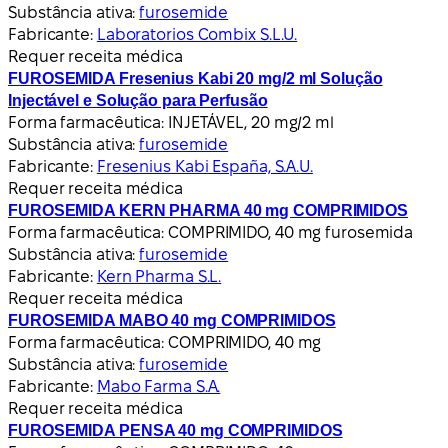
Substância ativa:
furosemide
Fabricante:
Laboratorios Combix S.L.U.
Requer receita médica
FUROSEMIDA Fresenius Kabi 20 mg/2 ml Solução
Injectável e Solução para Perfusão
Forma farmacêutica:
INJETÁVEL, 20 mg/2 ml
Substância ativa:
furosemide
Fabricante:
Fresenius Kabi España, S.A.U.
Requer receita médica
FUROSEMIDA KERN PHARMA 40 mg COMPRIMIDOS
Forma farmacêutica:
COMPRIMIDO, 40 mg furosemida
Substância ativa:
furosemide
Fabricante:
Kern Pharma S.L.
Requer receita médica
FUROSEMIDA MABO 40 mg COMPRIMIDOS
Forma farmacêutica:
COMPRIMIDO, 40 mg
Substância ativa:
furosemide
Fabricante:
Mabo Farma S.A.
Requer receita médica
FUROSEMIDA PENSA 40 mg COMPRIMIDOS