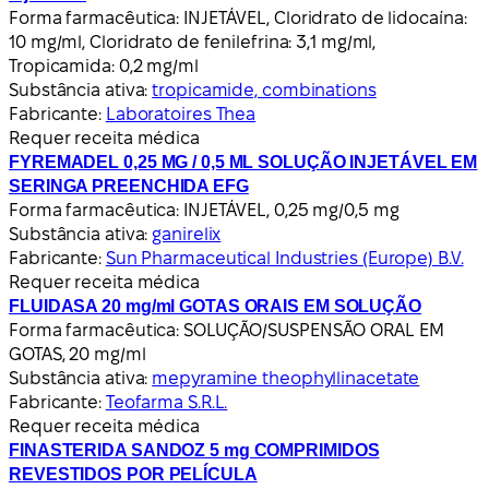
Forma farmacêutica:
INJETÁVEL, Cloridrato de lidocaína:
10 mg/ml, Cloridrato de fenilefrina: 3,1 mg/ml,
Tropicamida: 0,2 mg/ml
Substância ativa:
tropicamide, combinations
Fabricante:
Laboratoires Thea
Requer receita médica
FYREMADEL 0,25 MG / 0,5 ML SOLUÇÃO INJETÁVEL EM
SERINGA PREENCHIDA EFG
Forma farmacêutica:
INJETÁVEL, 0,25 mg/0,5 mg
Substância ativa:
ganirelix
Fabricante:
Sun Pharmaceutical Industries (Europe) B.V.
Requer receita médica
FLUIDASA 20 mg/ml GOTAS ORAIS EM SOLUÇÃO
Forma farmacêutica:
SOLUÇÃO/SUSPENSÃO ORAL EM
GOTAS, 20 mg/ml
Substância ativa:
mepyramine theophyllinacetate
Fabricante:
Teofarma S.R.L.
Requer receita médica
FINASTERIDA SANDOZ 5 mg COMPRIMIDOS
REVESTIDOS POR PELÍCULA