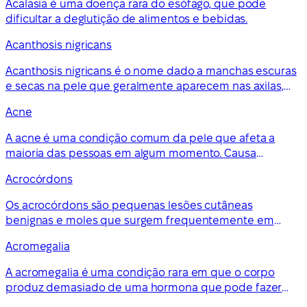
Acalasia é uma doença rara do esófago, que pode
dificultar a deglutição de alimentos e bebidas.
Acanthosis nigricans
Acanthosis nigricans é o nome dado a manchas escuras
e secas na pele que geralmente aparecem nas axilas,
pescoço ou virilha. Pode ser um sinal de uma condição
Acne
subjacente, por isso precisa ser avaliado por um médico
de família.
A acne é uma condição comum da pele que afeta a
maioria das pessoas em algum momento. Causa
manchas, pele oleosa e, às vezes, pele quente ou
Acrocórdons
dolorosa ao toque.
Os acrocórdons são pequenas lesões cutâneas
benignas e moles que surgem frequentemente em
dobras da pele.
Acromegalia
A acromegalia é uma condição rara em que o corpo
produz demasiado de uma hormona que pode fazer
com que partes do seu corpo cresçam mais. Pode ser