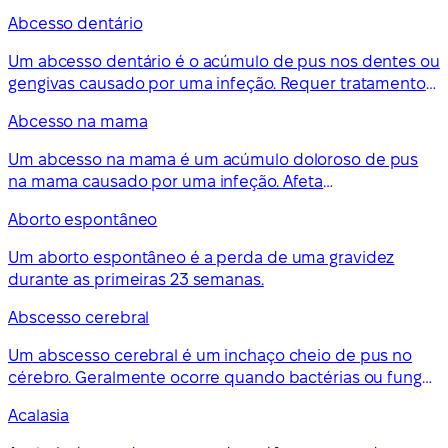
mas pode precisar de tratamento de um médico de
Abcesso dentário
família.
Um abcesso dentário é o acúmulo de pus nos dentes ou
gengivas causado por uma infeção. Requer tratamento
urgente por um dentista. Um abcesso dentário não
Abcesso na mama
desaparece sozinho.
Um abcesso na mama é um acúmulo doloroso de pus
na mama causado por uma infeção. Afeta
principalmente mulheres que estão a
Aborto espontâneo
amamentar.Normalmente não é grave, mas precisa de
tratamento hospitalar.
Um aborto espontâneo é a perda de uma gravidez
durante as primeiras 23 semanas.
Abscesso cerebral
Um abscesso cerebral é um inchaço cheio de pus no
cérebro. Geralmente ocorre quando bactérias ou fungos
entram no tecido cerebral após uma infeção ou lesão
Acalasia
grave na cabeça.