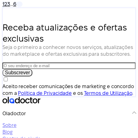
1
2
3
…
6
tratada com sucesso.
Receba atualizações e ofertas
exclusivas
Seja o primeiro a conhecer novos serviços, atualizações
do marketplace e ofertas exclusivas para subscritores.
Subscrever
Aceito receber comunicações de marketing e concordo
com a
Política de Privacidade
e os
Termos de Utilização
.
Oladoctor
Sobre
Blog