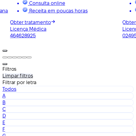
Consulta online
mana
Receita em poucas horas
Obter tratamento
Obter
Licença Médica
Licen
464628925
0249
Filtros
Limpar filtros
Filtrar por letra
Todos
A
B
C
D
E
F
G