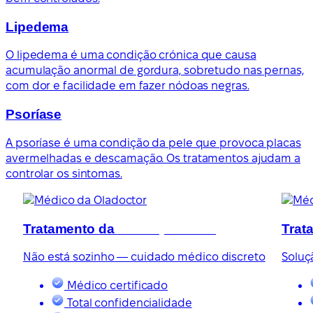
Lipedema
O lipedema é uma condição crónica que causa
acumulação anormal de gordura, sobretudo nas pernas,
com dor e facilidade em fazer nódoas negras.
Psoríase
A psoríase é uma condição da pele que provoca placas
avermelhadas e descamação. Os tratamentos ajudam a
controlar os sintomas.
Tratamento da
disfunção erétil
Trat
Não está sozinho — cuidado médico discreto
Soluç
Médico certificado
Total confidencialidade