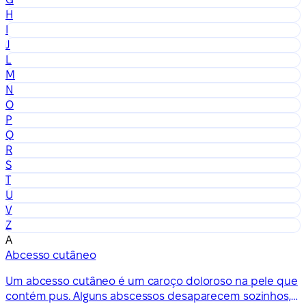
H
I
J
L
M
N
O
P
Q
R
S
T
U
V
Z
A
Abcesso cutâneo
Um abcesso cutâneo é um caroço doloroso na pele que
contém pus. Alguns abscessos desaparecem sozinhos,