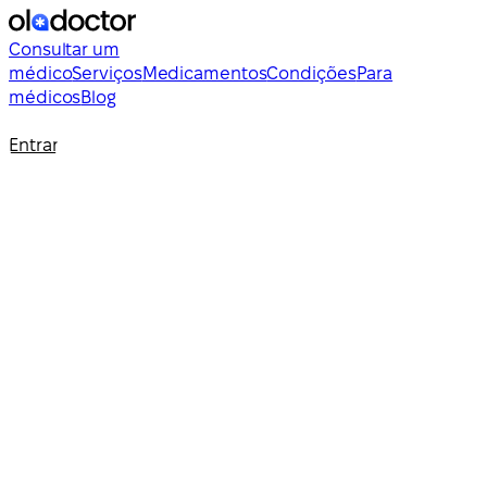
Consultar um
médico
Serviços
Medicamentos
Condições
Para
médicos
Blog
Entrar