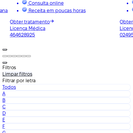
Consulta online
mana
Receita em poucas horas
Obter tratamento
Obter
Licença Médica
Licen
464628925
0249
Filtros
Limpar filtros
Filtrar por letra
Todos
A
B
C
D
E
F
G