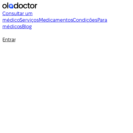
Consultar um
médico
Serviços
Medicamentos
Condições
Para
médicos
Blog
Entrar