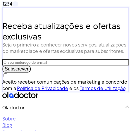
1
2
3
4
lentamente com o tempo e leva à demência, mas a
ajuda e o apoio certos podem controlar os sintomas.
Receba atualizações e ofertas
exclusivas
Seja o primeiro a conhecer novos serviços, atualizações
do marketplace e ofertas exclusivas para subscritores.
Subscrever
Aceito receber comunicações de marketing e concordo
com a
Política de Privacidade
e os
Termos de Utilização
.
Oladoctor
Sobre
Blog