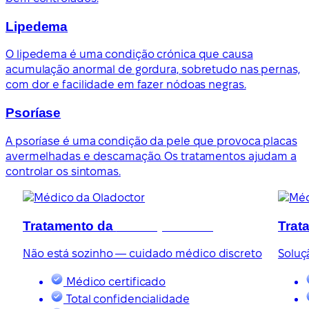
Lipedema
O lipedema é uma condição crónica que causa
acumulação anormal de gordura, sobretudo nas pernas,
com dor e facilidade em fazer nódoas negras.
Psoríase
A psoríase é uma condição da pele que provoca placas
avermelhadas e descamação. Os tratamentos ajudam a
controlar os sintomas.
Tratamento da
disfunção erétil
Trat
Não está sozinho — cuidado médico discreto
Soluç
Médico certificado
Total confidencialidade