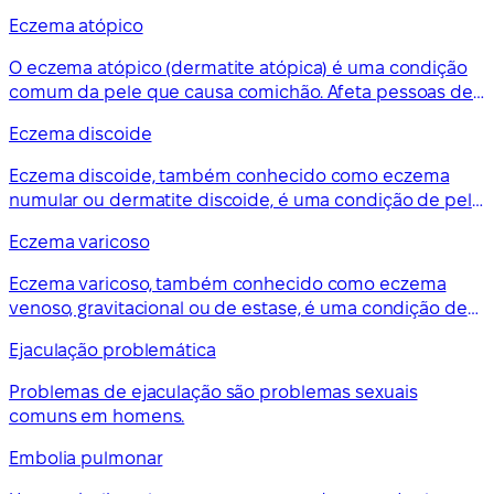
Geralmente não é grave, mas pode ser desconfortável.
Eczema atópico
O eczema atópico (dermatite atópica) é uma condição
comum da pele que causa comichão. Afeta pessoas de
todas as idades, mas é mais comum em crianças
Eczema discoide
pequenas. Não tem cura, mas o tratamento pode ajudar
a controlar os sintomas.
Eczema discoide, também conhecido como eczema
numular ou dermatite discoide, é uma condição de pele
a longo prazo (crónica) que faz com que a pele fique
Eczema varicoso
com comichão, inchada e rachada em manchas
circulares ou ovais.
Eczema varicoso, também conhecido como eczema
venoso, gravitacional ou de estase, é uma condição de
pele de longa duração que afeta as pernas inferiores. É
Ejaculação problemática
comum em pessoas com varizes.
Problemas de ejaculação são problemas sexuais
comuns em homens.
Embolia pulmonar