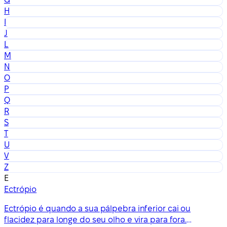
H
I
J
L
M
N
O
P
Q
R
S
T
U
V
Z
E
Ectrópio
Ectrópio é quando a sua pálpebra inferior cai ou
flacidez para longe do seu olho e vira para fora.