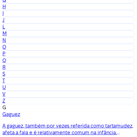
H
I
J
L
M
N
O
P
Q
R
S
T
U
V
Z
G
Gaguez
A gaguez, também por vezes referida como tartamudez,
afeta a fala e é relativamente comum na infância.