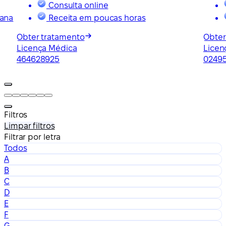
Consulta online
mana
Receita em poucas horas
Obter tratamento
Obter
Licença Médica
Licen
464628925
0249
Filtros
Limpar filtros
Filtrar por letra
Todos
A
B
C
D
E
F
G