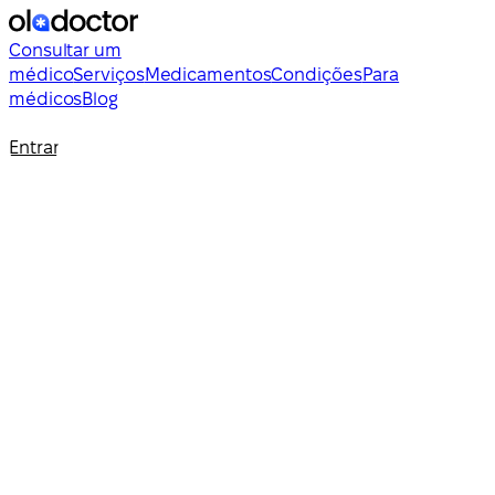
Consultar um
médico
Serviços
Medicamentos
Condições
Para
médicos
Blog
Entrar