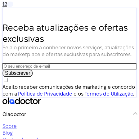
1
2
antibióticos. Se não for tratada, pode causar problemas
de saúde graves.
Receba atualizações e ofertas
exclusivas
Seja o primeiro a conhecer novos serviços, atualizações
do marketplace e ofertas exclusivas para subscritores.
Subscrever
Aceito receber comunicações de marketing e concordo
com a
Política de Privacidade
e os
Termos de Utilização
.
Oladoctor
Sobre
Blog