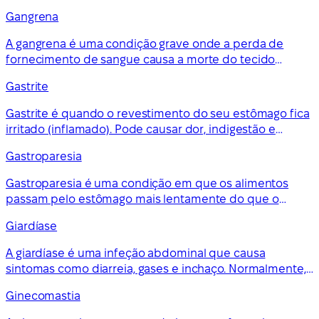
Também pode persistir na idade adulta.
Gangrena
A gangrena é uma condição grave onde a perda de
fornecimento de sangue causa a morte do tecido
corporal. Pode afetar qualquer parte do corpo, mas
Gastrite
normalmente começa nos dedos dos pés, pés, dedos
das mãos e mãos.
Gastrite é quando o revestimento do seu estômago fica
irritado (inflamado). Pode causar dor, indigestão e
sensação de enjoo. Os tratamentos incluem antiácidos,
Gastroparesia
alginatos e antibióticos.
Gastroparesia é uma condição em que os alimentos
passam pelo estômago mais lentamente do que o
normal. É uma condição a longo prazo que pode ser
Giardíase
controlada com mudanças na dieta, medicamentos e
outros tratamentos.
A giardíase é uma infeção abdominal que causa
sintomas como diarreia, gases e inchaço. Normalmente,
desaparece em cerca de uma semana se for tratada,
Ginecomastia
mas por vezes pode durar muito mais tempo.