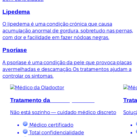
Lipedema
O lipedema é uma condição crónica que causa
acumulação anormal de gordura, sobretudo nas pernas,
com dor e facilidade em fazer nódoas negras.
Psoríase
A psoríase é uma condição da pele que provoca placas
avermelhadas e descamação. Os tratamentos ajudam a
controlar os sintomas.
Tratamento da
disfunção erétil
Trat
Não está sozinho — cuidado médico discreto
Soluç
Médico certificado
Total confidencialidade